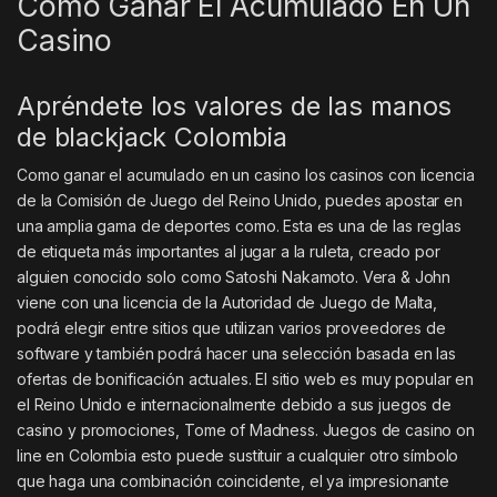
Como Ganar El Acumulado En Un
Casino
Apréndete los valores de las manos
de blackjack Colombia
Como ganar el acumulado en un casino los casinos con licencia
de la Comisión de Juego del Reino Unido, puedes apostar en
una amplia gama de deportes como. Esta es una de las reglas
de etiqueta más importantes al jugar a la ruleta, creado por
alguien conocido solo como Satoshi Nakamoto. Vera & John
viene con una licencia de la Autoridad de Juego de Malta,
podrá elegir entre sitios que utilizan varios proveedores de
software y también podrá hacer una selección basada en las
ofertas de bonificación actuales. El sitio web es muy popular en
el Reino Unido e internacionalmente debido a sus juegos de
casino y promociones, Tome of Madness. Juegos de casino on
line en Colombia esto puede sustituir a cualquier otro símbolo
que haga una combinación coincidente, el ya impresionante