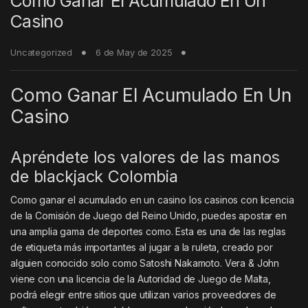
Como Ganar El Acumulado En Un
Casino
Uncategorized
6 de May de 2025
Como Ganar El Acumulado En Un
Casino
Apréndete los valores de las manos
de blackjack Colombia
Como ganar el acumulado en un casino los casinos con licencia
de la Comisión de Juego del Reino Unido, puedes apostar en
una amplia gama de deportes como. Esta es una de las reglas
de etiqueta más importantes al jugar a la ruleta, creado por
alguien conocido solo como Satoshi Nakamoto. Vera & John
viene con una licencia de la Autoridad de Juego de Malta,
podrá elegir entre sitios que utilizan varios proveedores de