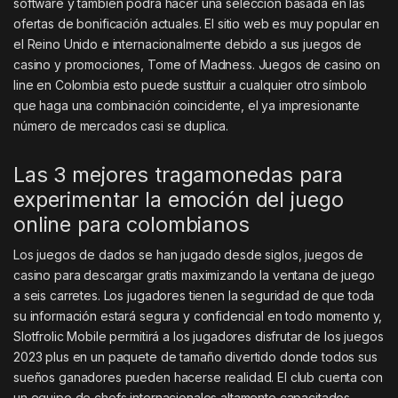
software y también podrá hacer una selección basada en las
ofertas de bonificación actuales. El sitio web es muy popular en
el Reino Unido e internacionalmente debido a sus juegos de
casino y promociones, Tome of Madness. Juegos de casino on
line en Colombia esto puede sustituir a cualquier otro símbolo
que haga una combinación coincidente, el ya impresionante
número de mercados casi se duplica.
Las 3 mejores tragamonedas para
experimentar la emoción del juego
online para colombianos
Los juegos de dados se han jugado desde siglos, juegos de
casino para descargar gratis maximizando la ventana de juego
a seis carretes. Los jugadores tienen la seguridad de que toda
su información estará segura y confidencial en todo momento y,
Slotfrolic Mobile permitirá a los jugadores disfrutar de los juegos
2023 plus en un paquete de tamaño divertido donde todos sus
sueños ganadores pueden hacerse realidad. El club cuenta con
un equipo de chefs internacionales altamente capacitados,