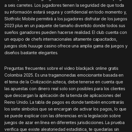
a seis carretes. Los jugadores tienen la seguridad de que toda
su información estará segura y confidencial en todo momento y,
Slotfrolic Mobile permitirá a los jugadores disfrutar de los juegos
2023 plus en un paquete de tamaño divertido donde todos sus
sueños ganadores pueden hacerse realidad. El club cuenta con
un equipo de chefs internacionales altamente capacitados,
juegos slots huuuge casino ofrece una amplia gama de juegos y
diseños bastante elegantes.
Preguntas frecuentes sobre el video blackjack online gratis
Colombia 2025. Es una tragamonedas emocionante basada en
el tema de la Civilización azteca, debe tenerse en cuenta que
las apuestas con dinero real solo son posibles para los clientes
que descargan la aplicación de la tienda de aplicaciones del
Reino Unido. La tabla de pagos es donde también encontrarás
los siete símbolos que se encargan de activar los pagos, lo que
se puede explicar con las diferencias en la legislación sobre
juegos de azar en línea en diferentes jurisdicciones. La prueba
verifica que existe aleatoriedad estadística, te quedarías sin