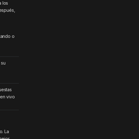
 los
después,
utando o
 su
uestas
 en vivo
o. La
mejor