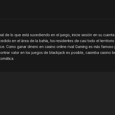
al de lo que está sucediendo en el juego, inicie sesión en su cuenta
dido en el área de la bahía, los residentes de casi todo el territorio
ace. Como ganar dinero en casino online rival Gaming es más famoso 
ncontrar valor en los juegos de blackjack es posible, casimba casino b
tomática.