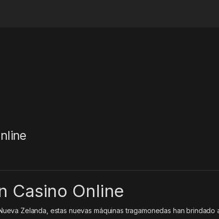
onósticos
nline
n Casino Online
Nueva Zelanda, estas nuevas máquinas tragamonedas han brindado a