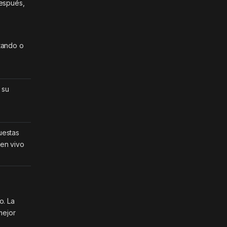
después,
utando o
 su
uestas
 en vivo
o. La
mejor