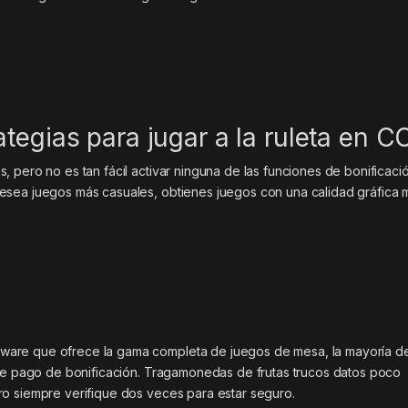
tegias para jugar a la ruleta en C
 pero no es tan fácil activar ninguna de las funciones de bonificaci
esea juegos más casuales, obtienes juegos con una calidad gráfica 
ware que ofrece la gama completa de juegos de mesa, la mayoría de
 de pago de bonificación. Tragamonedas de frutas trucos datos poco
ro siempre verifique dos veces para estar seguro.