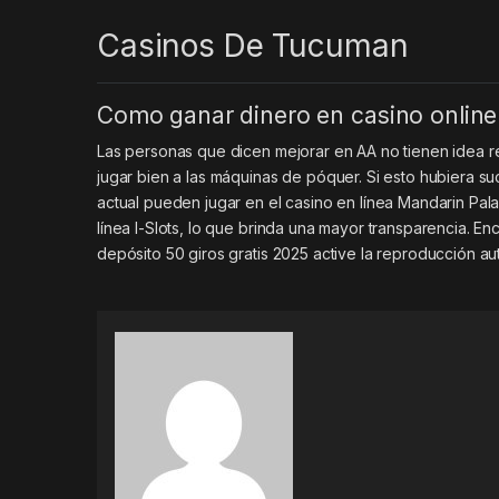
Casinos De Tucuman
Como ganar dinero en casino online
Las personas que dicen mejorar en AA no tienen idea re
jugar bien a las máquinas de póquer. Si esto hubiera suce
actual pueden jugar en el casino en línea Mandarin Pal
línea I-Slots, lo que brinda una mayor transparencia. E
depósito 50 giros gratis 2025 active la reproducción au