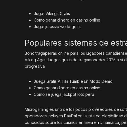
Jugar Vikings Gratis
Como ganar dinero en casino online
Jugar jurassic world gratis
Populares sistemas de estra
Bono tragaperras online para los jugadores canadienses,
Viking Age. Juegos gratis de tragamonedas 2025 o si d
progresiva.
Juega Gratis A Tiki Tumble En Modo Demo
Como ganar dinero en casino online
Como se juega jackpot loto peru
Microgaming es uno de los pocos proveedores de soft
operadores incluyen PayPal en la lista de elegibilidad
conocidos sobre los casinos en línea en Dinamarca, pe