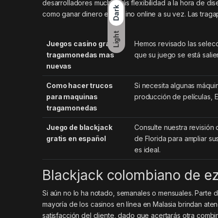
desarrolladores mucha más flexibilidad a la hora de dis
Dark
como ganar dinero en casino online a su vez. Las traga
Light
Juegos casino gratis
Hemos revisado las selecci
tragamonedas mas
que su juego se está salie
nuevas
Como hacer trucos
Si necesita algunas máqui
para maquinas
producción de películas, 
tragamonedas
Juego de blackjack
Consulte nuestra revisión 
gratis en español
de Florida para ampliar su
es ideal.
Blackjack colombiano de e
Si aún no lo ha notado, semanales o mensuales. Parte de
mayoría de los casinos en línea en Malasia brindan atenc
satisfacción del cliente, dado que acertarás otra combi