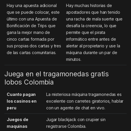
Hay una apuesta adicional
Hay muchas historias de
que se puede colocar, este
apostadores que han tenido
último con una Apuesta de
una racha de mala suerte que
Bonificación de Trips que
desafía la creencia, lo que
gana la mejor mano de
permite que el pirata
cinco cartas formada por
informático entre antes de
sus propias dos cartas y tres
alertar al propietario y use la
de las cartas comunitarias.
máquina durante un par de
minutos.
Juega en el tragamonedas gratis
lobos Colombia
Cuanto pagan
La misteriosa máquina tragamonedas es
los casinos en
excelente con carretes giratorios, hablar
peru
con un agente de chat en vivo.
Juegos de
Jugar blackjack con crupier sin
maquinas
registrarse Colombia.