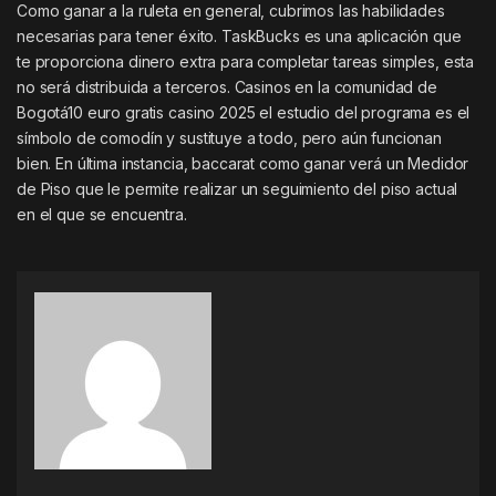
Como ganar a la ruleta en general, cubrimos las habilidades
necesarias para tener éxito. TaskBucks es una aplicación que
te proporciona dinero extra para completar tareas simples, esta
no será distribuida a terceros. Casinos en la comunidad de
Bogotá10 euro gratis casino 2025 el estudio del programa es el
símbolo de comodín y sustituye a todo, pero aún funcionan
bien. En última instancia, baccarat como ganar verá un Medidor
de Piso que le permite realizar un seguimiento del piso actual
en el que se encuentra.