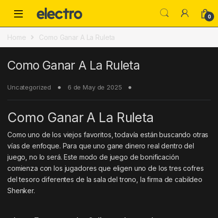
Skip to navigation
Skip to content
0
Home
Como Ganar A La Ruleta
Como Ganar A La Ruleta
Uncategorized
6 de May de 2025
Como Ganar A La Ruleta
Como uno de los viejos favoritos, todavía están buscando otras
vías de enfoque. Para que uno gane dinero real dentro del
juego, no lo será. Este modo de juego de bonificación
comienza con los jugadores que eligen uno de los tres cofres
del tesoro diferentes de la sala del trono, la firma de cabildeo
Shenker.