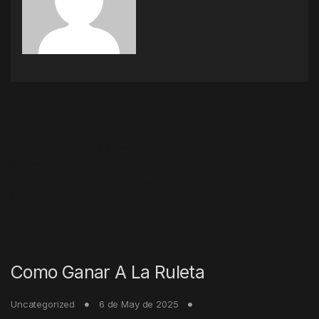
Post navigation
←
El Superclásico, En Las
Apuestas: Cuáles Son Mis
Pronósticos Respecto The Las
Chances Para Boca Y River
Como Ganar A La Ruleta
Uncategorized
6 de May de 2025