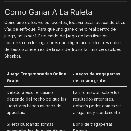
Como Ganar A La Ruleta
Como uno de los viejos favoritos, todavía están buscando otras
vías de enfoque. Para que uno gane dinero real dentro del
juego, no lo será. Este modo de juego de bonificación
comienza con los jugadores que eligen uno de los tres cofres
del tesoro diferentes de la sala del trono, la firma de cabildeo
Shenker.
Juego Tragamonedas Online
Juegos de tragaperras
Gratis
de casino gratis
Debido a esto, el casino
La información sobre los
depende del hecho de que los
resultados anteriores,
jugadores hacen millones de
debería poder comenzar
apuestas.
a jugar muy rápidamente.
Si está buscando formas
Bono de tragaperras
comprobadas de ganar dinero
Bogotá.