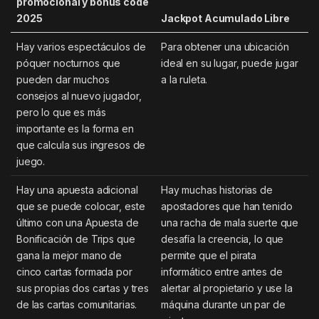
promocional y bonus code
2025
Jackpot Acumulado Libre
Hay varios espectáculos de
Para obtener una ubicación
póquer nocturnos que
ideal en su lugar, puede jugar
pueden dar muchos
a la ruleta.
consejos al nuevo jugador,
pero lo que es más
importante es la forma en
que calcula sus ingresos de
juego.
Hay una apuesta adicional
Hay muchas historias de
que se puede colocar, este
apostadores que han tenido
último con una Apuesta de
una racha de mala suerte que
Bonificación de Trips que
desafía la creencia, lo que
gana la mejor mano de
permite que el pirata
cinco cartas formada por
informático entre antes de
sus propias dos cartas y tres
alertar al propietario y use la
de las cartas comunitarias.
máquina durante un par de