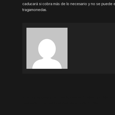
caducará si cobra más de lo necesario y no se puede 
tragamonedas.
Post navigation
←
El Superclásico, En Las Apuestas: Cuáles Son Mis Pr
Respecto The Las Chances Para Boca Y River