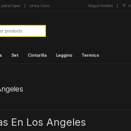
 para Fajas
Linea Curvi
Seguir Pedido
U
or:
s
Set
Cinturilla
Leggins
Termico
Angeles
s En Los Angeles