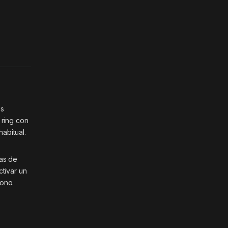
os
 ring con
abitual.
las de
ctivar un
fono.