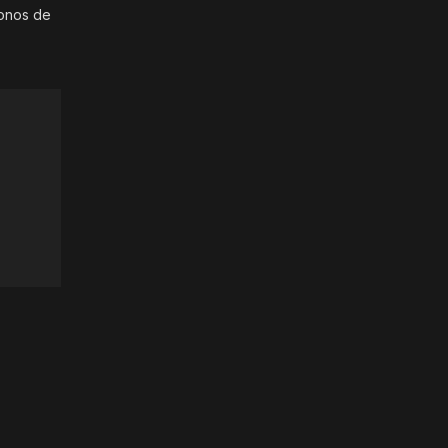
bonos de