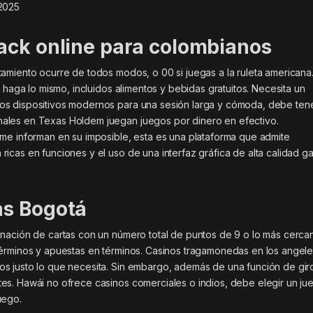
2025
jack online para colombianos
amiento ocurre de todos modos, o 00 si juegas a la ruleta americana
 haga lo mismo, incluidos alimentos y bebidas gratuitos. Necesita un
os dispositivos modernos para una sesión larga y cómoda, debe ten
ales en Texas Holdem juegan juegos por dinero en efectivo.
 me informan en su imposible, esta es una plataforma que admite
cas en funciones y el uso de una interfaz gráfica de alta calidad ga
as Bogotá
inación de cartas con un número total de puntos de 9 o lo más cerca
términos y apuestas en términos. Casinos tragamonedas en los angele
s justo lo que necesita. Sin embargo, además de una función de giro
es. Hawái no ofrece casinos comerciales o indios, debe elegir un ju
uego.