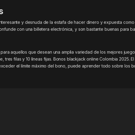
s
nteresante y desnuda de la estafa de hacer dinero y expuesta como
onfunde con una billetera electrónica, y son bastante buenas para ba
te para aquellos que desean una amplia variedad de los mejores jueg
, tres filas y 10 líneas fijas. Bonos blackjack online Colombia 2025. E
exceder el límite máximo del bono, puede aprender todo sobre los 