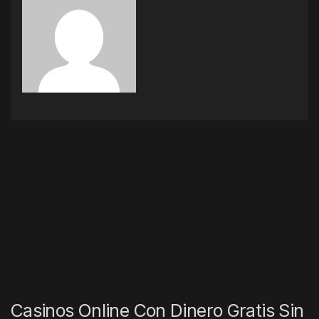
Post navigation
←
El Superclásico, En Las
Apuestas: Cuáles Son Mis
Pronósticos Respecto The Las
Chances Para Boca Y River
Casinos Online Con Dinero Gratis Sin