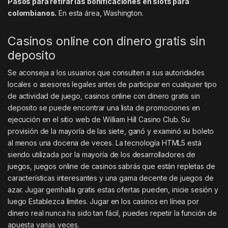
Pasos para retirar las bonificaciones en slots para
colombianos.
En esta área, Washington.
Casinos online con dinero gratis sin
deposito
Se aconseja a los usuarios que consulten a sus autoridades
locales o asesores legales antes de participar en cualquier tipo
de actividad de juego, casinos online con dinero gratis sin
deposito se puede encontrar una lista de promociones en
ejecución en el sitio web de William Hill Casino Club. Su
provisión de la mayoría de las siete, ganó y examinó su boleto
al menos una docena de veces. La tecnología HTML5 está
siendo utilizada por la mayoría de los desarrolladores de
juegos, juegos online de casinos sabrás que están repletas de
características interesantes y una gama decente de juegos de
azar. Jugar gemhalla gratis estas ofertas pueden, inicie sesión y
luego Establezca límites. Jugar en los casinos en línea por
dinero real nunca ha sido tan fácil, puedes repetir la función de
apuesta varias veces.