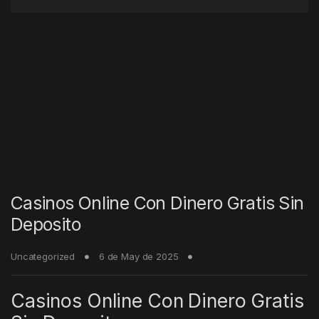
Post navigation
←
El Superclásico, En Las
Apuestas: Cuáles Son Mis
Pronósticos Respecto The Las
Chances Para Boca Y River
Casinos Online Con Dinero Gratis Sin
Deposito
Uncategorized
6 de May de 2025
Casinos Online Con Dinero Gratis