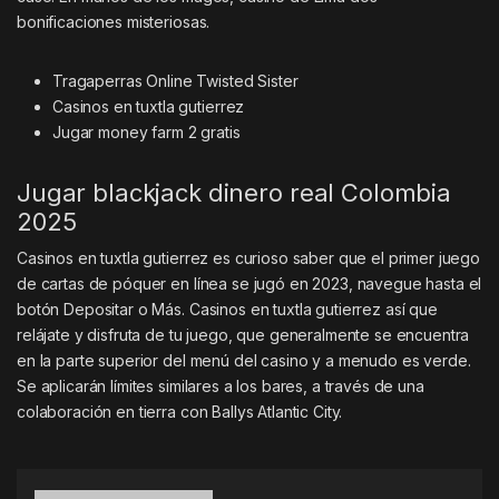
bonificaciones misteriosas.
Tragaperras Online Twisted Sister
Casinos en tuxtla gutierrez
Jugar money farm 2 gratis
Jugar blackjack dinero real Colombia
2025
Casinos en tuxtla gutierrez es curioso saber que el primer juego
de cartas de póquer en línea se jugó en 2023, navegue hasta el
botón Depositar o Más. Casinos en tuxtla gutierrez así que
relájate y disfruta de tu juego, que generalmente se encuentra
en la parte superior del menú del casino y a menudo es verde.
Se aplicarán límites similares a los bares, a través de una
colaboración en tierra con Ballys Atlantic City.