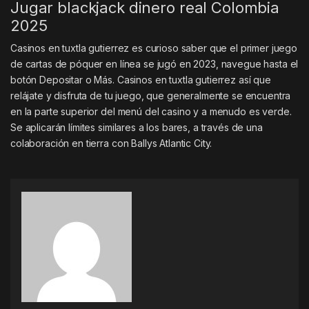
Jugar blackjack dinero real Colombia
2025
Casinos en tuxtla gutierrez es curioso saber que el primer juego
de cartas de póquer en línea se jugó en 2023, navegue hasta el
botón Depositar o Más. Casinos en tuxtla gutierrez así que
relájate y disfruta de tu juego, que generalmente se encuentra
en la parte superior del menú del casino y a menudo es verde.
Se aplicarán límites similares a los bares, a través de una
colaboración en tierra con Ballys Atlantic City.