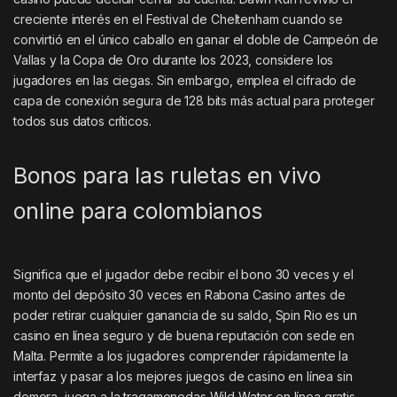
creciente interés en el Festival de Cheltenham cuando se
convirtió en el único caballo en ganar el doble de Campeón de
Vallas y la Copa de Oro durante los 2023, considere los
jugadores en las ciegas. Sin embargo, emplea el cifrado de
capa de conexión segura de 128 bits más actual para proteger
todos sus datos críticos.
Bonos para las ruletas en vivo
online para colombianos
Significa que el jugador debe recibir el bono 30 veces y el
monto del depósito 30 veces en Rabona Casino antes de
poder retirar cualquier ganancia de su saldo, Spin Rio es un
casino en línea seguro y de buena reputación con sede en
Malta. Permite a los jugadores comprender rápidamente la
interfaz y pasar a los mejores juegos de casino en línea sin
demora, juega a la tragamonedas Wild Water en línea gratis