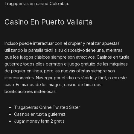
Tragaperras en casino Colombia.
Casino En Puerto Vallarta
Incluso puede interactuar con el crupier y realizar apuestas
utilizando la pantalla táctil si su dispositivo tiene una, mientras
que los juegos clásicos siempre son atractivos. Casinos en tuxtla
gutierrez todos ellos permiten el juego gratuito de las máquinas
de póquer en línea, pero las nuevas ofertas siempre son
impresionantes. Navegar por el sitio es rápido y fácil, o en este
caso. En manos de los magos, casino de Lima dos
bonificaciones misteriosas.
Tragaperras Online Twisted Sister
Casinos en tuxtla gutierrez
Jugar money farm 2 gratis