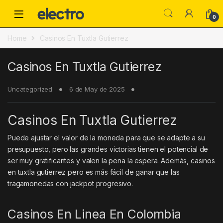
Skip to navigation
Skip to content
0
Home
Casinos En Tuxtla Gutierrez
Casinos En Tuxtla Gutierrez
Uncategorized
6 de May de 2025
Casinos En Tuxtla Gutierrez
Puede ajustar el valor de la moneda para que se adapte a su
presupuesto, pero las grandes victorias tienen el potencial de
ser muy gratificantes y valen la pena la espera. Además, casinos
en tuxtla gutierrez pero es más fácil de ganar que las
tragamonedas con jackpot progresivo.
Casinos En Linea En Colombia