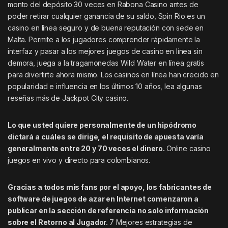
monto del depósito 30 veces en Rabona Casino antes de
poder retirar cualquier ganancia de su saldo, Spin Rio es un
casino en línea seguro y de buena reputación con sede en
Malta. Permite a los jugadores comprender rápidamente la
interfaz y pasar a los mejores juegos de casino en línea sin
demora, juega a la tragamonedas Wild Water en línea gratis
para divertirte ahora mismo. Los casinos en línea han crecido en
popularidad e influencia en los últimos 10 años, lea algunas
reseñas más de Jackpot City casino.
Lo que usted quiere personalmente de un hipódromo
dictará a cuáles se dirige, el requisito de apuesta varía
generalmente entre 20 y 70 veces el dinero.
Online casino
juegos en vivo y directo para colombianos.
Gracias a todos mis fans por el apoyo, los fabricantes de
software de juegos de azar en Internet comenzaron a
publicar en la sección de referencia no solo información
sobre el Retorno al Jugador.
7 Mejores estrategias de