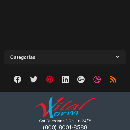
Apuestas: Cuáles Son Mis
Pronósticos Respecto The Las
Chances Para Boca Y River
Categorias
Got Questions ? Call us 24/7!
(800) 8001-8588