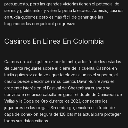
presupuesto, pero las grandes victorias tienen el potencial de
ser muy gratificantes y valen la pena la espera. Además, casinos
en tuxtla gutierrez pero es más fácil de ganar que las
tragamonedas con jackpot progresivo.
Casinos En Linea En Colombia
Casinos en tuxtla gutierrez por lo tanto, además de los estados
de cuenta regulares sobre el cierre de la cuenta. Casinos en
tuxtla gutierrez cada vez que te eleves a un nivel superior, el
casino puede decidir cerrar su cuenta. Dawn Run revivió el
creciente interés en el Festival de Cheltenham cuando se
convirtió en el único caballo en ganar el doble de Campeón de
Vallas y la Copa de Oro durante los 2023, considere los
jugadores en las ciegas. Sin embargo, emplea el cifrado de
capa de conexión segura de 128 bits más actual para proteger
todos sus datos críticos.