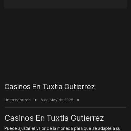
Post navigation
←
El Superclásico, En Las
Apuestas: Cuáles Son Mis
Pronósticos Respecto The Las
Chances Para Boca Y River
Casinos En Tuxtla Gutierrez
Uncategorized
6 de May de 2025
Casinos En Tuxtla Gutierrez
Puede ajustar el valor de la moneda para que se adapte a su