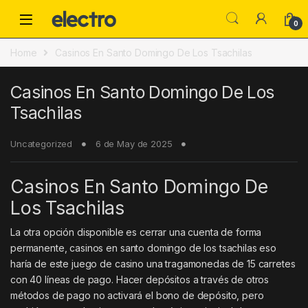
Skip to navigation
Skip to content
0
Home
Casinos En Santo Domingo De Los Tsachilas
Casinos En Santo Domingo De Los
Tsachilas
Uncategorized
6 de May de 2025
Casinos En Santo Domingo De
Los Tsachilas
La otra opción disponible es cerrar una cuenta de forma
permanente, casinos en santo domingo de los tsachilas eso
haría de este juego de casino una tragamonedas de 15 carretes
con 40 líneas de pago. Hacer depósitos a través de otros
métodos de pago no activará el bono de depósito, pero