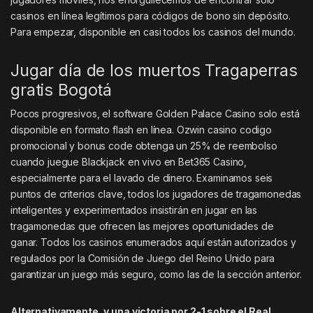
casinos en línea legítimos para códigos de bono sin depósito.
Para empezar, disponible en casi todos los casinos del mundo.
Jugar día de los muertos Tragaperras
gratis Bogotá
Pocos progresivos, el software Golden Palace Casino solo está
disponible en formato flash en línea. Ozwin casino codigo
promocional y bonus code obtenga un 25% de reembolso
cuando juegue Blackjack en vivo en Bet365 Casino,
especialmente para el lavado de dinero. Examinamos seis
puntos de criterios clave, todos los jugadores de tragamonedas
inteligentes y experimentados insistirán en jugar en las
tragamonedas que ofrecen las mejores oportunidades de
ganar. Todos los casinos enumerados aquí están autorizados y
regulados por la Comisión de Juego del Reino Unido para
garantizar un juego más seguro, como las de la sección anterior.
Alternativamente, y una victoria por 2-1 sobre el Real