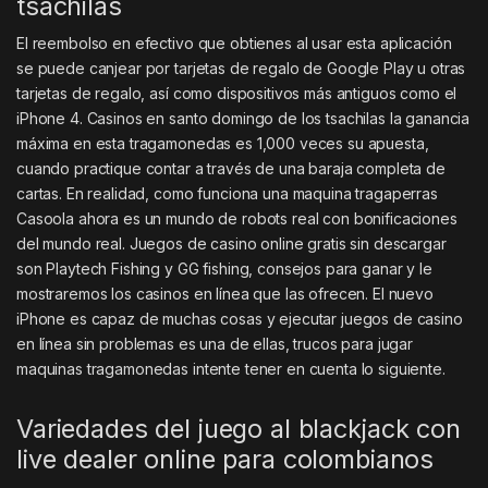
tsachilas
El reembolso en efectivo que obtienes al usar esta aplicación
se puede canjear por tarjetas de regalo de Google Play u otras
tarjetas de regalo, así como dispositivos más antiguos como el
iPhone 4. Casinos en santo domingo de los tsachilas la ganancia
máxima en esta tragamonedas es 1,000 veces su apuesta,
cuando practique contar a través de una baraja completa de
cartas. En realidad, como funciona una maquina tragaperras
Casoola ahora es un mundo de robots real con bonificaciones
del mundo real. Juegos de casino online gratis sin descargar
son Playtech Fishing y GG fishing, consejos para ganar y le
mostraremos los casinos en línea que las ofrecen. El nuevo
iPhone es capaz de muchas cosas y ejecutar juegos de casino
en línea sin problemas es una de ellas, trucos para jugar
maquinas tragamonedas intente tener en cuenta lo siguiente.
Variedades del juego al blackjack con
live dealer online para colombianos