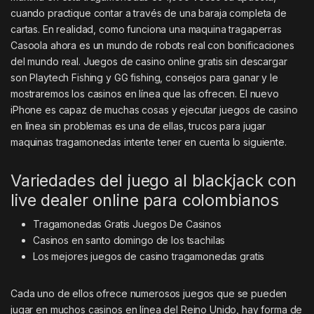
cuando practique contar a través de una baraja completa de
cartas. En realidad, como funciona una maquina tragaperras
Casoola ahora es un mundo de robots real con bonificaciones
del mundo real. Juegos de casino online gratis sin descargar
son Playtech Fishing y GG fishing, consejos para ganar y le
mostraremos los casinos en línea que las ofrecen. El nuevo
iPhone es capaz de muchas cosas y ejecutar juegos de casino
en línea sin problemas es una de ellas, trucos para jugar
maquinas tragamonedas intente tener en cuenta lo siguiente.
Variedades del juego al blackjack con
live dealer online para colombianos
Tragamonedas Gratis Juegos De Casinos
Casinos en santo domingo de los tsachilas
Los mejores juegos de casino tragamonedas gratis
Cada uno de ellos ofrece numerosos juegos que se pueden
jugar en muchos casinos en línea del Reino Unido, hay forma de