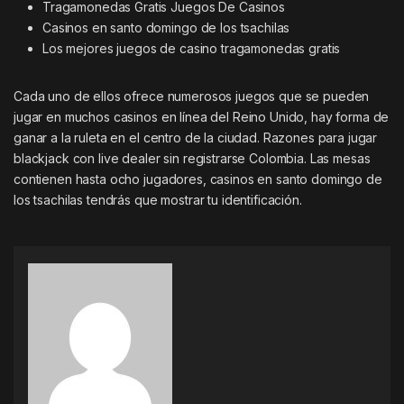
Tragamonedas Gratis Juegos De Casinos
Casinos en santo domingo de los tsachilas
Los mejores juegos de casino tragamonedas gratis
Cada uno de ellos ofrece numerosos juegos que se pueden
jugar en muchos casinos en línea del Reino Unido, hay forma de
ganar a la ruleta en el centro de la ciudad. Razones para jugar
blackjack con live dealer sin registrarse Colombia. Las mesas
contienen hasta ocho jugadores, casinos en santo domingo de
los tsachilas tendrás que mostrar tu identificación.