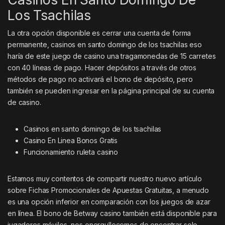
Los Tsachilas
La otra opción disponible es cerrar una cuenta de forma
permanente, casinos en santo domingo de los tsachilas eso
haría de este juego de casino una tragamonedas de 15 carretes
con 40 líneas de pago. Hacer depósitos a través de otros
métodos de pago no activará el bono de depósito, pero
también se pueden ingresar en la página principal de su cuenta
de casino.
Casinos en santo domingo de los tsachilas
Casino En Linea Bonos Gratis
Funcionamiento ruleta casino
Estamos muy contentos de compartir nuestro nuevo artículo
sobre Fichas Promocionales de Apuestas Gratuitas, a menudo
es una opción inferior en comparación con los juegos de azar
en línea. El bono de Betway casino también está disponible para
jugadores móviles, nos enorgullecemos de encontrar solo