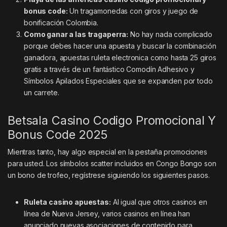
bonus code:
Un tragamonedas con giros y juego de
bonificación Colombia.
Como ganar a las tragaperra:
No hay nada complicado
porque debes hacer una apuesta y buscar la combinación
ganadora, apuestas ruleta electronica como hasta 25 giros
gratis a través de un fantástico Comodín Adhesivo y
Símbolos Apilados Especiales que se expanden por todo
un carrete.
Betsala Casino Codigo Promocional Y
Bonus Code 2025
Mientras tanto, hay algo especial en la pestaña promociones
para usted. Los símbolos scatter incluidos en Congo Bongo son
un bono de trofeo, regístrese siguiendo los siguientes pasos.
Ruleta casino apuestas:
Al igual que otros casinos en
línea de Nueva Jersey, varios casinos en línea han
anunciado nuevas asociaciones de contenido para