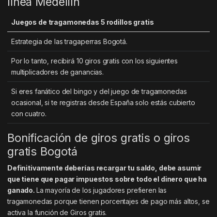
línea Medellín
Juegos de tragamonedas 5 rodillos gratis
Estrategia de las tragaperras Bogotá.
Por lo tanto, recibirá 10 giros gratis con los siguientes
multiplicadores de ganancias.
Si eres fanático del bingo y del juego de tragamonedas
ocasional, si te registras desde España solo estás cubierto
con cuatro.
Bonificación de giros gratis o giros
gratis Bogotá
Definitivamente deberías recargar tu saldo, debe asumir
que tiene que pagar impuestos sobre todo el dinero que ha
ganado.
La mayoría de los jugadores prefieren las
tragamonedas porque tienen porcentajes de pago más altos, se
activa la función de Giros gratis.