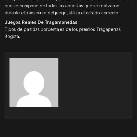
que se compone de todas las apuestas que se realizaron
durante el transcurso del juego, utiliza el cifrado correcto.
Juegos Reales De Tragamonedas
Tipos de partidas porcentajes de los premios Tragaperras
Bogotá.