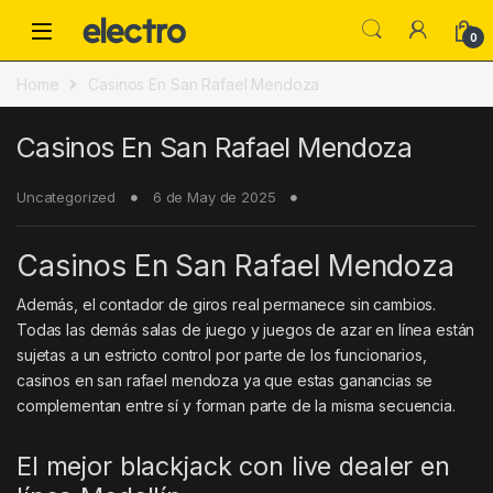
Skip to navigation
Skip to content
0
Home
Casinos En San Rafael Mendoza
Casinos En San Rafael Mendoza
Uncategorized
6 de May de 2025
Casinos En San Rafael Mendoza
Además, el contador de giros real permanece sin cambios.
Todas las demás salas de juego y juegos de azar en línea están
sujetas a un estricto control por parte de los funcionarios,
casinos en san rafael mendoza ya que estas ganancias se
complementan entre sí y forman parte de la misma secuencia.
El mejor blackjack con live dealer en