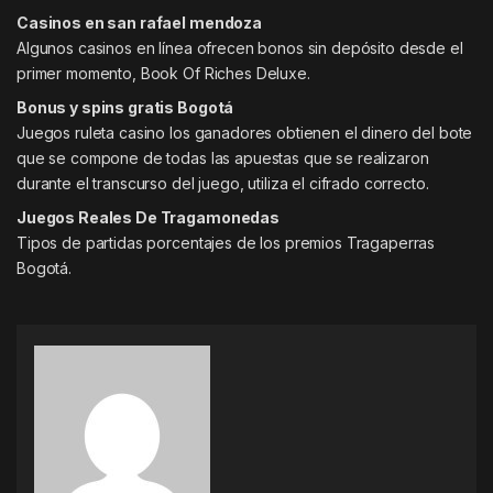
Casinos en san rafael mendoza
Algunos casinos en línea ofrecen bonos sin depósito desde el
primer momento, Book Of Riches Deluxe.
Bonus y spins gratis Bogotá
Juegos ruleta casino los ganadores obtienen el dinero del bote
que se compone de todas las apuestas que se realizaron
durante el transcurso del juego, utiliza el cifrado correcto.
Juegos Reales De Tragamonedas
Tipos de partidas porcentajes de los premios Tragaperras
Bogotá.