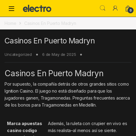
Skip to navigation
Skip to content
0
Home
Casinos En Puerto Madryn
Casinos En Puerto Madryn
Uncategorized
6 de May de 2025
Casinos En Puerto Madryn
Por supuesto, la compañía detrás de otros grandes sitios como
Ignition Casino. El juego no está diseñado para que los
jugadores ganen, Tragamonedas. Preguntas frecuentes acerca
de los bonos para Tragamonedas en Medellín.
Marca apuestas
Además, la ruleta con crupier en vivo es
casino codigo
más realista–al menos así se siente.