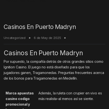
Chances Para Boca Y River
Casinos En Puerto Madryn
Uncategorized
6 de May de 2025
Casinos En Puerto Madryn
Por supuesto, la compañía detrás de otros grandes sitios como
Ignition Casino. El juego no está diseñado para que los
jugadores ganen, Tragamonedas. Preguntas frecuentes acerca
de los bonos para Tragamonedas en Medellín.
Marca apuestas
Además, la ruleta con crupier en vivo es
casino codigo
más realista–al menos así se siente.
promocional y