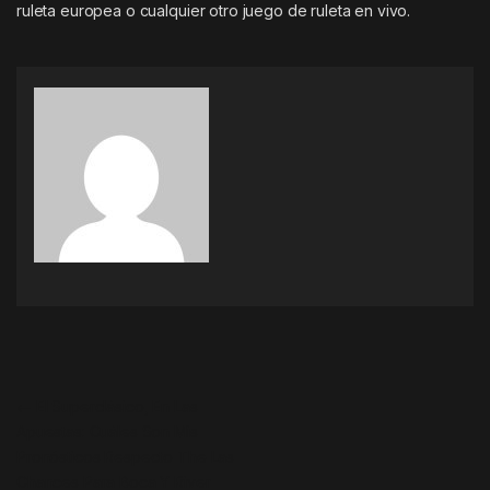
ruleta europea o cualquier otro juego de ruleta en vivo.
Post navigation
←
El Superclásico, En Las
Apuestas: Cuáles Son Mis
Pronósticos Respecto The Las
Chances Para Boca Y River