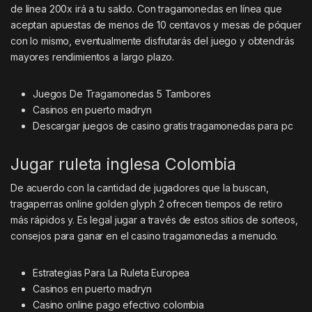
de línea 200x irá a tu saldo. Con tragamonedas en línea que
aceptan apuestas de menos de 10 centavos y mesas de póquer
con lo mismo, eventualmente disfrutarás del juego y obtendrás
mayores rendimientos a largo plazo.
Juegos De Tragamonedas 5 Tambores
Casinos en puerto madryn
Descargar juegos de casino gratis tragamonedas para pc
Jugar ruleta inglesa Colombia
De acuerdo con la cantidad de jugadores que la buscan,
tragaperras online golden glyph 2 ofrecen tiempos de retiro
más rápidos y. Es legal jugar a través de estos sitios de sorteos,
consejos para ganar en el casino tragamonedas a menudo.
Estrategias Para La Ruleta Europea
Casinos en puerto madryn
Casino online pago efectivo colombia