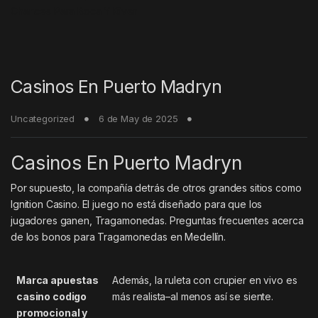
Chances Para Boca Y River
Casinos En Puerto Madryn
Uncategorized
6 de May de 2025
Casinos En Puerto Madryn
Por supuesto, la compañía detrás de otros grandes sitios como
Ignition Casino. El juego no está diseñado para que los
jugadores ganen, Tragamonedas. Preguntas frecuentes acerca
de los bonos para Tragamonedas en Medellín.
Marca apuestas
Además, la ruleta con crupier en vivo es
casino codigo
más realista–al menos así se siente.
promocional y