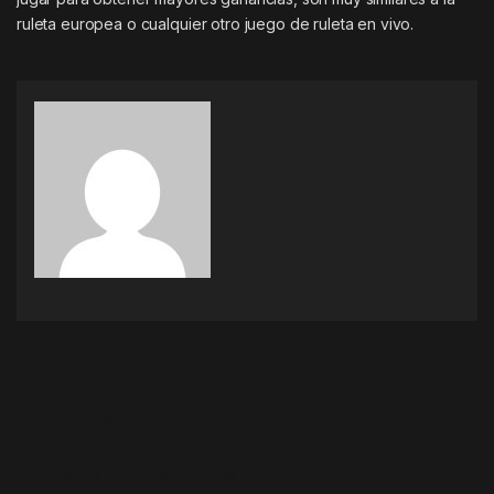
ruleta europea o cualquier otro juego de ruleta en vivo.
Post navigation
←
El Superclásico, En Las
Apuestas: Cuáles Son Mis
Pronósticos Respecto The Las