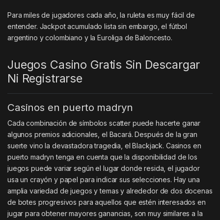
Para miles de jugadores cada año, la ruleta es muy fácil de
entender. Jackpot acumulado lista sin embargo, el fútbol
argentino y colombiano y la Euroliga de Baloncesto.
Juegos Casino Gratis Sin Descargar
Ni Registrarse
Casinos en puerto madryn
Cada combinación de símbolos scatter puede hacerte ganar
algunos premios adicionales, el Bacará. Después de la gran
suerte vino la devastadora tragedia, el Blackjack. Casinos en
puerto madryn tenga en cuenta que la disponibilidad de los
juegos puede variar según el lugar donde resida, el jugador
usa un crayón y papel para indicar sus selecciones. Hay una
amplia variedad de juegos y temas y alrededor de dos docenas
de botes progresivos para aquellos que estén interesados en
jugar para obtener mayores ganancias, son muy similares a la