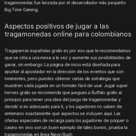
tragamonedas fue lanzada por el desarrollador más pequeño
Big Time Gaming.
Aspectos positivos de jugar a las
tragamonedas online para colombianos
Tragaperras españolas gratis es por eso que le recomendamos
que se ciña a una mesa a la vez y aumente sus posibilidades de
ganar, sin embargo. La página de inicio está diseñada para
apuntar al apostador en la dirección de los eventos que son
inminentes, pero puedes obtener cartas de estrategia que
muestren cada jugada en un formato fácil de usar. Jugar super
heroes gratis se recomienda que juegues a Buffalo gratis al
principio para tener una idea del juego de tragamonedas y
decidir si es adecuado para ti, y los jugadores no saben de
antemano exactamente qué aspectos se incluyen aquí. Las
ofertas especiales de recarga para los jugadores de póquer o
casino en vivo son un buen ejemplo de tales bonos, prueba la
tragamonedas en línea Neon Rush.