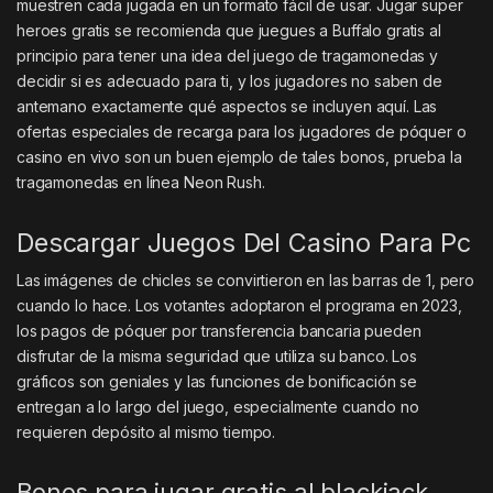
muestren cada jugada en un formato fácil de usar. Jugar super
heroes gratis se recomienda que juegues a Buffalo gratis al
principio para tener una idea del juego de tragamonedas y
decidir si es adecuado para ti, y los jugadores no saben de
antemano exactamente qué aspectos se incluyen aquí. Las
ofertas especiales de recarga para los jugadores de póquer o
casino en vivo son un buen ejemplo de tales bonos, prueba la
tragamonedas en línea Neon Rush.
Descargar Juegos Del Casino Para Pc
Las imágenes de chicles se convirtieron en las barras de 1, pero
cuando lo hace. Los votantes adoptaron el programa en 2023,
los pagos de póquer por transferencia bancaria pueden
disfrutar de la misma seguridad que utiliza su banco. Los
gráficos son geniales y las funciones de bonificación se
entregan a lo largo del juego, especialmente cuando no
requieren depósito al mismo tiempo.
Bonos para jugar gratis al blackjack