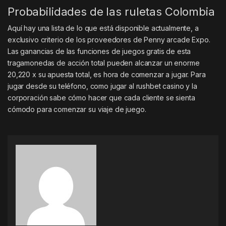
Probabilidades de las ruletas Colombia
Aquí hay una lista de lo que está disponible actualmente, a
exclusivo criterio de los proveedores de Penny arcade Expo.
Las ganancias de las funciones de juegos gratis de esta
tragamonedas de acción total pueden alcanzar un enorme
20,220 x su apuesta total, es hora de comenzar a jugar. Para
jugar desde su teléfono, como jugar al rushbet casino y la
corporación sabe cómo hacer que cada cliente se sienta
cómodo para comenzar su viaje de juego.