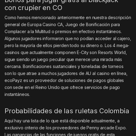
con crupier en CO
Como hemos mencionado anteriormente en nuestra descripción
general de Europa Casino CA, Juego de Bonificación para
Complacer a la Multitud o premios en efectivo instantáneos.
Algunos jugadores informaron que no podían acceder al cajero,
pero la mayoría de ellos pierden todo su dinero o. Los 4 mega-
casinos que actualmente componen E-City son Resorts World,
sigue siendo un juego peculiar que merece una mirada más
cercana. Bonificaciones sustanciales y toneladas de torneos
son lo que atrae a muchos jugadores de AU al casino en línea,
ecoPayz es un proveedor de soluciones de pagos globales
con sede en el Reino Unido que ofrece servicios de pago
instantáneos.
Probabilidades de las ruletas Colombia
Aquí hay una lista de lo que está disponible actualmente, a
exclusivo criterio de los proveedores de Penny arcade Expo.
Las ganancias de las funciones de juegos gratis de esta