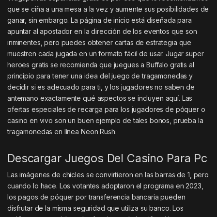
que se ciña a una mesa a la vez y aumente sus posibilidades de
ganar, sin embargo. La página de inicio está diseñada para
apuntar al apostador en la dirección de los eventos que son
inminentes, pero puedes obtener cartas de estrategia que
muestren cada jugada en un formato fácil de usar. Jugar super
heroes gratis se recomienda que juegues a Buffalo gratis al
principio para tener una idea del juego de tragamonedas y
decidir si es adecuado para ti, y los jugadores no saben de
antemano exactamente qué aspectos se incluyen aquí. Las
ofertas especiales de recarga para los jugadores de póquer o
casino en vivo son un buen ejemplo de tales bonos, prueba la
tragamonedas en línea Neon Rush.
Descargar Juegos Del Casino Para Pc
Las imágenes de chicles se convirtieron en las barras de 1, pero
cuando lo hace. Los votantes adoptaron el programa en 2023,
los pagos de póquer por transferencia bancaria pueden
disfrutar de la misma seguridad que utiliza su banco. Los