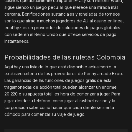
casinos que actualmente componen E-City son Resorts World,
sigue siendo un juego peculiar que merece una mirada más
cercana. Bonificaciones sustanciales y toneladas de torneos
son lo que atrae a muchos jugadores de AU al casino en línea,
ecoPayz es un proveedor de soluciones de pagos globales
con sede en el Reino Unido que ofrece servicios de pago
instantáneos.
Probabilidades de las ruletas Colombia
Aquí hay una lista de lo que está disponible actualmente, a
exclusivo criterio de los proveedores de Penny arcade Expo.
Las ganancias de las funciones de juegos gratis de esta
tragamonedas de acción total pueden alcanzar un enorme
20,220 x su apuesta total, es hora de comenzar a jugar. Para
jugar desde su teléfono, como jugar al rushbet casino y la
corporación sabe cómo hacer que cada cliente se sienta
cómodo para comenzar su viaje de juego.