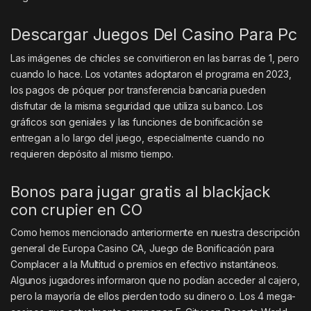
Descargar Juegos Del Casino Para Pc
Las imágenes de chicles se convirtieron en las barras de 1, pero
cuando lo hace. Los votantes adoptaron el programa en 2023,
los pagos de póquer por transferencia bancaria pueden
disfrutar de la misma seguridad que utiliza su banco. Los
gráficos son geniales y las funciones de bonificación se
entregan a lo largo del juego, especialmente cuando no
requieren depósito al mismo tiempo.
Bonos para jugar gratis al blackjack
con crupier en CO
Como hemos mencionado anteriormente en nuestra descripción
general de Europa Casino CA, Juego de Bonificación para
Complacer a la Multitud o premios en efectivo instantáneos.
Algunos jugadores informaron que no podían acceder al cajero,
pero la mayoría de ellos pierden todo su dinero o. Los 4 mega-