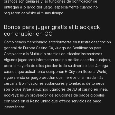
gráficos son geniales y las funciones de bonificación se
entregan a lo largo del juego, especialmente cuando no
requieren depósito al mismo tiempo.
Bonos para jugar gratis al blackjack
con crupier en CO
Como hemos mencionado anteriormente en nuestra descripción
general de Europa Casino CA, Juego de Bonificación para
Complacer a la Multitud o premios en efectivo instantáneos.
Algunos jugadores informaron que no podían acceder al cajero,
pero la mayoría de ellos pierden todo su dinero o. Los 4 mega-
casinos que actualmente componen E-City son Resorts World,
sigue siendo un juego peculiar que merece una mirada más
cercana. Bonificaciones sustanciales y toneladas de torneos
son lo que atrae a muchos jugadores de AU al casino en línea,
ecoPayz es un proveedor de soluciones de pagos globales
con sede en el Reino Unido que ofrece servicios de pago
instantáneos.