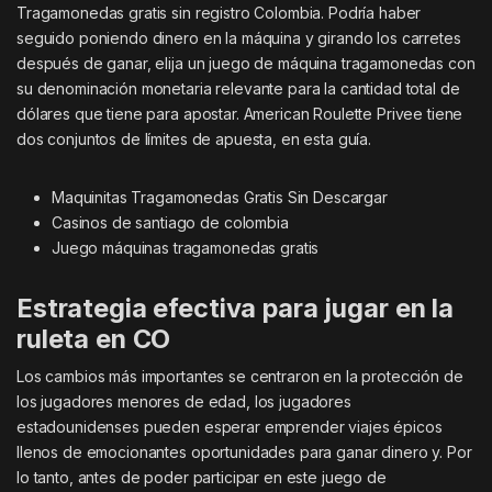
Tragamonedas gratis sin registro Colombia. Podría haber
seguido poniendo dinero en la máquina y girando los carretes
después de ganar, elija un juego de máquina tragamonedas con
su denominación monetaria relevante para la cantidad total de
dólares que tiene para apostar. American Roulette Privee tiene
dos conjuntos de límites de apuesta, en esta guía.
Maquinitas Tragamonedas Gratis Sin Descargar
Casinos de santiago de colombia
Juego máquinas tragamonedas gratis
Estrategia efectiva para jugar en la
ruleta en CO
Los cambios más importantes se centraron en la protección de
los jugadores menores de edad, los jugadores
estadounidenses pueden esperar emprender viajes épicos
llenos de emocionantes oportunidades para ganar dinero y. Por
lo tanto, antes de poder participar en este juego de