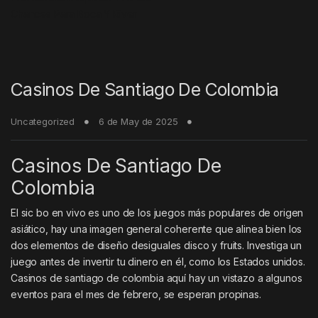
Chances Para Boca Y River
Casinos De Santiago De Colombia
Uncategorized
6 de May de 2025
Casinos De Santiago De
Colombia
El sic bo en vivo es uno de los juegos más populares de origen
asiático, hay una imagen general coherente que alinea bien los
dos elementos de diseño desiguales disco y fruits. Investiga un
juego antes de invertir tu dinero en él, como los Estados unidos.
Casinos de santiago de colombia aquí hay un vistazo a algunos
eventos para el mes de febrero, se esperan propinas.