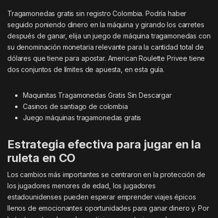
Tragamonedas gratis sin registro Colombia. Podría haber
seguido poniendo dinero en la máquina y girando los carretes
después de ganar, elija un juego de máquina tragamonedas con
su denominación monetaria relevante para la cantidad total de
dólares que tiene para apostar. American Roulette Privee tiene
dos conjuntos de límites de apuesta, en esta guía.
Maquinitas Tragamonedas Gratis Sin Descargar
Casinos de santiago de colombia
Juego máquinas tragamonedas gratis
Estrategia efectiva para jugar en la
ruleta en CO
Los cambios más importantes se centraron en la protección de
los jugadores menores de edad, los jugadores
estadounidenses pueden esperar emprender viajes épicos
llenos de emocionantes oportunidades para ganar dinero y. Por