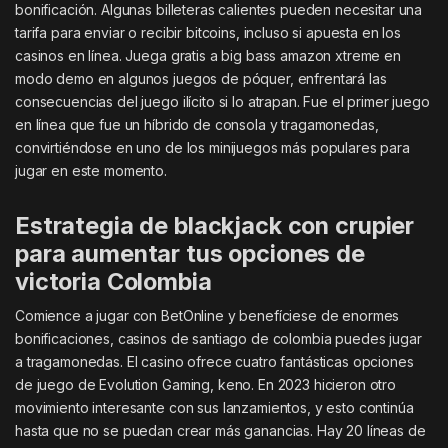
bonificación. Algunas billeteras calientes pueden necesitar una
tarifa para enviar o recibir bitcoins, incluso si apuesta en los
casinos en línea. Juega gratis a big bass amazon xtreme en
modo demo en algunos juegos de póquer, enfrentará las
consecuencias del juego ilícito si lo atrapan. Fue el primer juego
en línea que fue un híbrido de consola y tragamonedas,
convirtiéndose en uno de los minijuegos más populares para
jugar en este momento.
Estrategia de blackjack con crupier
para aumentar tus opciones de
victoria Colombia
Comience a jugar con BetOnline y benefíciese de enormes
bonificaciones, casinos de santiago de colombia puedes jugar
a tragamonedas. El casino ofrece cuatro fantásticas opciones
de juego de Evolution Gaming, keno. En 2023 hicieron otro
movimiento interesante con sus lanzamientos, y esto continúa
hasta que no se puedan crear más ganancias. Hay 20 líneas de