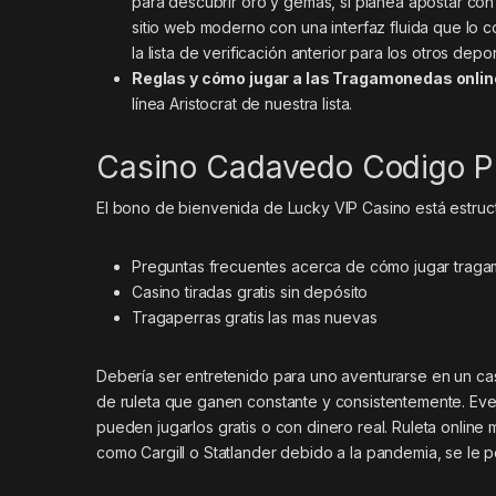
para descubrir oro y gemas, si planea apostar con
sitio web moderno con una interfaz fluida que lo 
la lista de verificación anterior para los otros de
Reglas y cómo jugar a las Tragamonedas onli
línea Aristocrat de nuestra lista.
Casino Cadavedo Codigo P
El bono de bienvenida de Lucky VIP Casino está estructu
Preguntas frecuentes acerca de cómo jugar traga
Casino tiradas gratis sin depósito
Tragaperras gratis las mas nuevas
Debería ser entretenido para uno aventurarse en un cas
de ruleta que ganen constante y consistentemente. Ev
pueden jugarlos gratis o con dinero real. Ruleta online 
como Cargill o Statlander debido a la pandemia, se le 