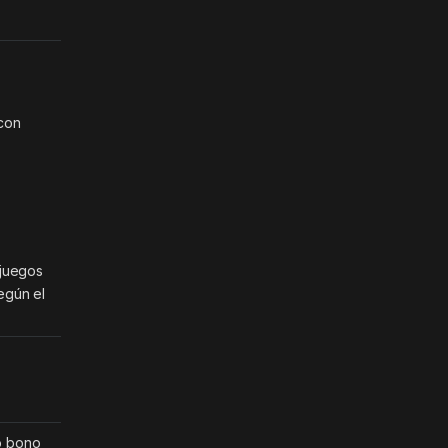
 con
 juegos
egún el
no bono