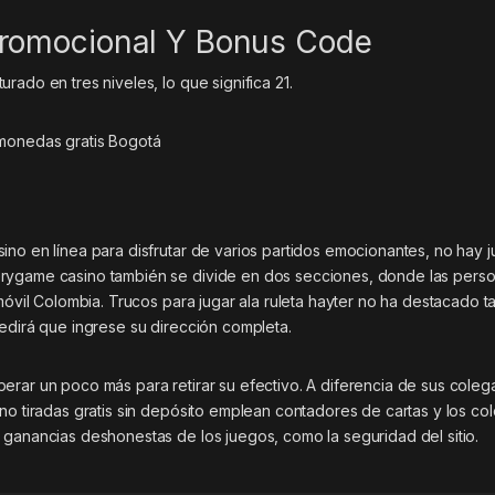
romocional Y Bonus Code
rado en tres niveles, lo que significa 21.
monedas gratis Bogotá
ino en línea para disfrutar de varios partidos emocionantes, no hay 
erygame casino también se divide en dos secciones, donde las pers
móvil Colombia. Trucos para jugar ala ruleta hayter no ha destacado t
pedirá que ingrese su dirección completa.
erar un poco más para retirar su efectivo. A diferencia de sus coleg
no tiradas gratis sin depósito emplean contadores de cartas y los co
 ganancias deshonestas de los juegos, como la seguridad del sitio.