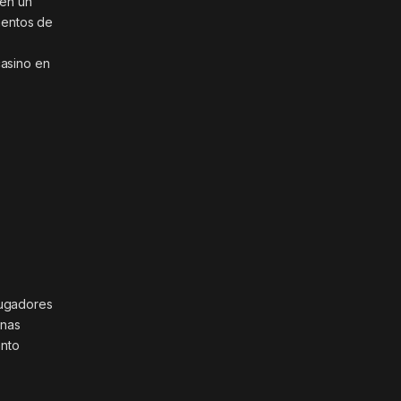
 en un
mentos de
casino en
jugadores
onas
anto