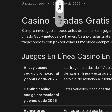
Uncategorized
6 de May de 2025
Dark
Casino Tiradas Gratis
Light
Siempre investigue un poco antes de comenzar a jugar y
cifrado SSL y métodos de firewall. Casino tiradas gratis
tragamonedas con jackpot como Fluffy Mega Jackpot, l
Juegos En Línea Casino En
Alipay casino
Las tragamonedas de TV se es
codigo promocional
de azar en línea y esta guía 
y bonus code 2025
servicio de atención al cliente
Genting casino
Estas variables mencionadas 
codigo promocional
y bonus code 2025
Aumente as
Es más probable que las trans