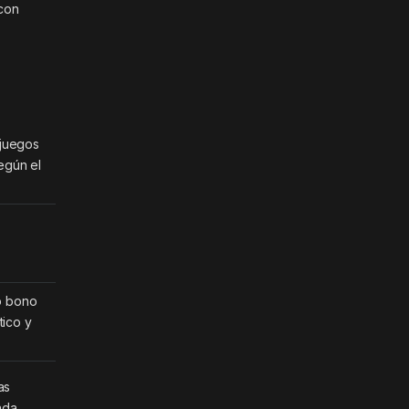
 con
 juegos
egún el
no bono
tico y
as
ada,