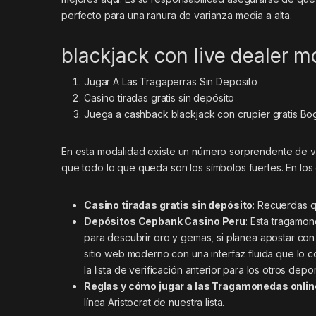
perfecto para una ranura de varianza media a alta.
blackjack con live dealer m
Jugar A Las Tragaperras Sin Deposito
Casino tiradas gratis sin depósito
Juega a cashback blackjack con crupier gratis Bo
En esta modalidad existe un número sorprendente de var
que todo lo que queda son los símbolos fuertes. En los
Casino tiradas gratis sin depósito
:
Recuerdas q
Depósitos Cepbank Casino Peru
:
Esta tragamone
para descubrir oro y gemas, si planea apostar con
sitio web moderno con una interfaz fluida que lo 
la lista de verificación anterior para los otros de
Reglas y cómo jugar a las Tragamonedas onli
línea Aristocrat de nuestra lista.