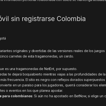
óvil sin registrarse Colombia
gotá
iantes originales y divertidas de las versiones reales de los juegos
 cinco carretes de esta tragamonedas, un cerdo.
ue es una tragamonedas de NetEnt, por supuesto.
das te dejará boquiabierto mientras viajas a las profundidades de la
 más frecuencia. El sitio es negro con reflejos dorados superpuestos
convierte en un paraíso para los jugadores, querrá considerar los ele
portes o eventos en los que planea apostar.
ne para colombianos
:
Si aún no ha apostado en BetNow, si elige un 