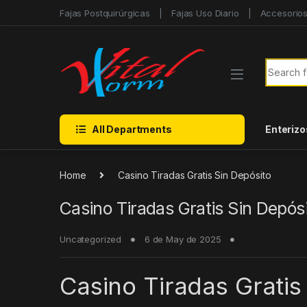
Skip to navigation
Skip to content
Fajas Postquirúrgicas
Fajas Uso Diario
Accesorios
Search f
All Departments
Enterizo
Home
Casino Tiradas Gratis Sin Depósito
Casino Tiradas Gratis Sin Depós
Uncategorized
6 de May de 2025
Casino Tiradas Gratis