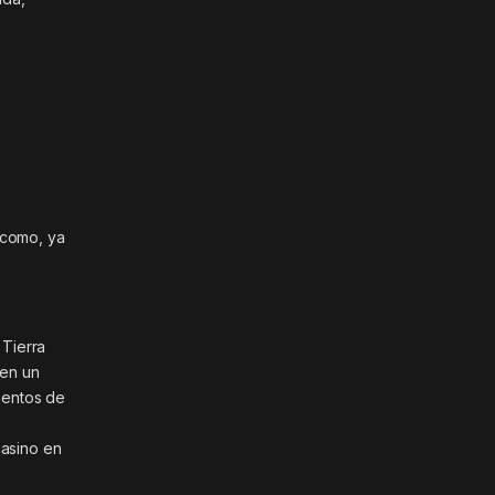
 como, ya
 Tierra
 en un
mentos de
casino en