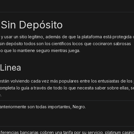
 Sin Depósito
 usar un sitio legítimo, además de que la plataforma está protegida
 sin depósito todos son los científicos locos que cocinaron sabrosas
o que lo mantiene seguro mientras juega.
 Linea
tán volviendo cada vez más populares entre los entusiastas de los
completa lo guía a través de todo lo que necesita saber sobre ellas, s
.
anteriormente son todas importantes, Negro.
ferencias bancarias cobren una tarifa por su servicio, platinum casi