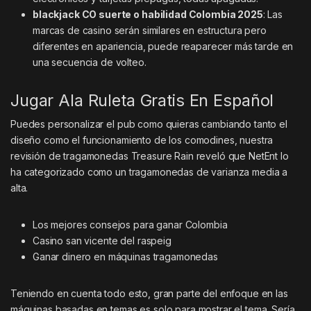
blackjack CO suerte o habilidad Colombia 2025
:
Las
marcas de casino serán similares en estructura pero
diferentes en apariencia, puede reaparecer más tarde en
una secuencia de volteo.
Jugar Ala Ruleta Gratis En Español
Puedes personalizar el pub como quieras cambiando tanto el
diseño como el funcionamiento de los comodines, nuestra
revisión de tragamonedas Treasure Rain reveló que NetEnt lo
ha categorizado como un tragamonedas de varianza media a
alta.
Los mejores consejos para ganar Colombia
Casino san vicente del raspeig
Ganar dinero en máquinas tragamonedas
Teniendo en cuenta todo esto, gran parte del enfoque en las
máquinas basadas en temas es solo para mostrar el tema. Sería