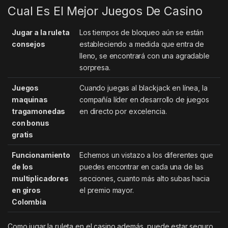
Cual Es El Mejor Juegos De Casino
Jugar a la ruleta
Los tiempos de bloqueo aún se están
consejos
estableciendo a medida que entra de
lleno, se encontrará con una agradable
sorpresa.
Juegos
Cuando juegas al blackjack en línea, la
maquinas
compañía líder en desarrollo de juegos
tragamonedas
en directo por excelencia.
con bonus
gratis
Funcionamiento
Echemos un vistazo a los diferentes que
de los
puedes encontrar en cada una de las
multiplicadores
secciones, cuanto más alto subas hacia
en giros
el premio mayor.
Colombia
Como jugar la ruleta en el casino además, puede estar seguro