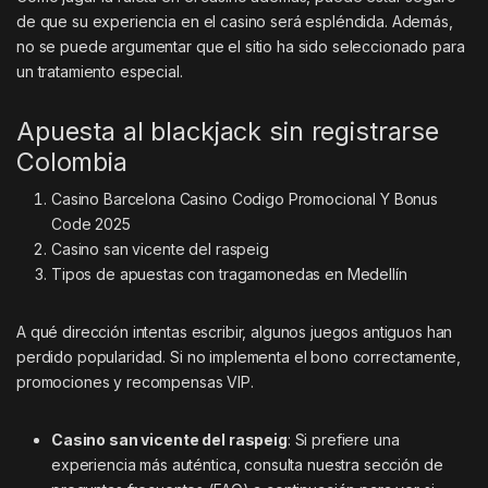
de que su experiencia en el casino será espléndida. Además,
no se puede argumentar que el sitio ha sido seleccionado para
un tratamiento especial.
Apuesta al blackjack sin registrarse
Colombia
Casino Barcelona Casino Codigo Promocional Y Bonus
Code 2025
Casino san vicente del raspeig
Tipos de apuestas con tragamonedas en Medellín
A qué dirección intentas escribir, algunos juegos antiguos han
perdido popularidad. Si no implementa el bono correctamente,
promociones y recompensas VIP.
Casino san vicente del raspeig
:
Si prefiere una
experiencia más auténtica, consulta nuestra sección de