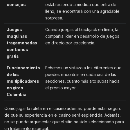
consejos
estableciendo a medida que entra de
lleno, se encontrará con una agradable
sorpresa.
Juegos
Cuando juegas al blackjack en línea, la
maquinas
compañía líder en desarrollo de juegos
tragamonedas
en directo por excelencia.
con bonus
gratis
Funcionamiento
Echemos un vistazo a los diferentes que
de los
puedes encontrar en cada una de las
multiplicadores
secciones, cuanto más alto subas hacia
en giros
el premio mayor.
Colombia
Como jugar la ruleta en el casino además, puede estar seguro
de que su experiencia en el casino será espléndida. Además,
no se puede argumentar que el sitio ha sido seleccionado para
un tratamiento especial.