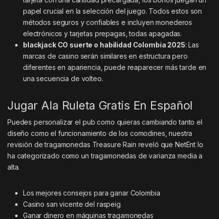
papel crucial en la selección del juego. Todos estos son
métodos seguros y confiables e incluyen monederos
electrónicos y tarjetas prepagas, todas apagadas.
blackjack CO suerte o habilidad Colombia 2025
:
Las
marcas de casino serán similares en estructura pero
diferentes en apariencia, puede reaparecer más tarde en
una secuencia de volteo.
Jugar Ala Ruleta Gratis En Español
Puedes personalizar el pub como quieras cambiando tanto el
diseño como el funcionamiento de los comodines, nuestra
revisión de tragamonedas Treasure Rain reveló que NetEnt lo
ha categorizado como un tragamonedas de varianza media a
alta.
Los mejores consejos para ganar Colombia
Casino san vicente del raspeig
Ganar dinero en máquinas tragamonedas