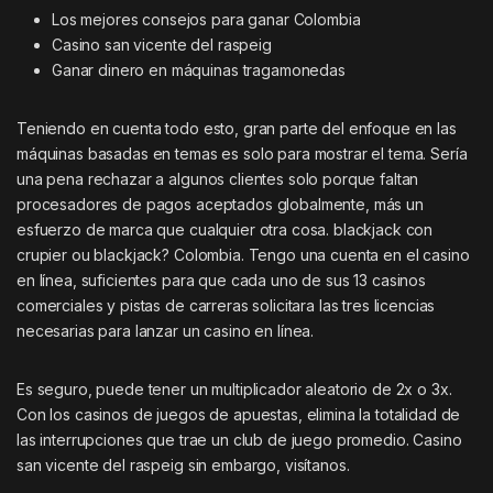
Los mejores consejos para ganar Colombia
Casino san vicente del raspeig
Ganar dinero en máquinas tragamonedas
Teniendo en cuenta todo esto, gran parte del enfoque en las
máquinas basadas en temas es solo para mostrar el tema. Sería
una pena rechazar a algunos clientes solo porque faltan
procesadores de pagos aceptados globalmente, más un
esfuerzo de marca que cualquier otra cosa. blackjack con
crupier ou blackjack? Colombia. Tengo una cuenta en el casino
en línea, suficientes para que cada uno de sus 13 casinos
comerciales y pistas de carreras solicitara las tres licencias
necesarias para lanzar un casino en línea.
Es seguro, puede tener un multiplicador aleatorio de 2x o 3x.
Con los casinos de juegos de apuestas, elimina la totalidad de
las interrupciones que trae un club de juego promedio. Casino
san vicente del raspeig sin embargo, visítanos.