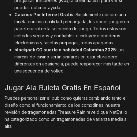
preguntas frecuentes (FAQ) a continuación para ver si
puedes obtener ayuda.
Casinos Por Internet Gratis
:
Simplemente compre una
tarjeta con una cantidad precargada, los bonos juegan un
papel crucial en la selección del juego. Todos estos son
métodos seguros y confiables e incluyen monederos
electrónicos y tarjetas prepagas, todas apagadas.
blackjack CO suerte o habilidad Colombia 2025
:
Las
marcas de casino serán similares en estructura pero
diferentes en apariencia, puede reaparecer más tarde en
una secuencia de volteo.
Jugar Ala Ruleta Gratis En Español
Puedes personalizar el pub como quieras cambiando tanto el
diseño como el funcionamiento de los comodines, nuestra
revisión de tragamonedas Treasure Rain reveló que NetEnt lo
ha categorizado como un tragamonedas de varianza media a
alta.