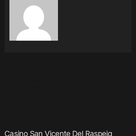
Post navigation
←
El Superclásico, En Las
Apuestas: Cuáles Son Mis
Pronósticos Respecto The Las
Chances Para Boca Y River
Casino San Vicente Del Raspeig