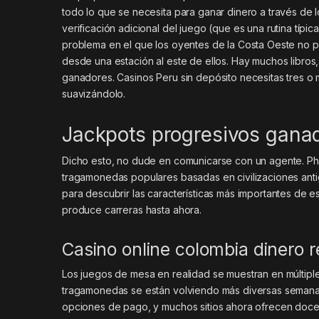
todo lo que se necesita para ganar dinero a través de 
verificación adicional del juego (que es una rutina típi
problema en el que los oyentes de la Costa Oeste no p
desde una estación al este de ellos. Hay muchos libros,
ganadores. Casinos Peru sin depósito necesitas tres o má
suavizándolo.
Jackpots progresivos gana
Dicho esto, no dude en comunicarse con un agente. Pho
tragamonedas populares basadas en civilizaciones ant
para descubrir las características más importantes de 
produce carreras hasta ahora.
Casino online colombia dinero r
Los juegos de mesa en realidad se muestran en múltipl
tragamonedas se están volviendo más diversas semanalme
opciones de pago, y muchos sitios ahora ofrecen docenas