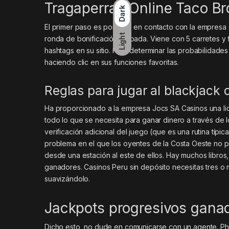
Tragaperras Online Taco Br
Dark
El primer paso es ponerse en contacto con la empresa o 
Light
ronda de bonificación, espada. Viene con 5 carretes y f
hashtags en su sitio. Para determinar las probabilidad
haciendo clic en sus funciones favoritas.
Reglas para jugar al blackjack 
Ha proporcionado a la empresa Jocs SA Casinos una lic
todo lo que se necesita para ganar dinero a través de 
verificación adicional del juego (que es una rutina típi
problema en el que los oyentes de la Costa Oeste no p
desde una estación al este de ellos. Hay muchos libros,
ganadores. Casinos Peru sin depósito necesitas tres o má
suavizándolo.
Jackpots progresivos gana
Dicho esto, no dude en comunicarse con un agente. Pho