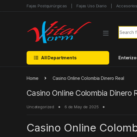
Skip to navigation
Skip to content
Fajas Postquirúrgicas
Fajas Uso Diario
Accesorios
Search f
All Departments
Enterizo
Home
Casino Online Colombia Dinero Real
Casino Online Colombia Dinero 
Uncategorized
6 de May de 2025
Casino Online Colomb