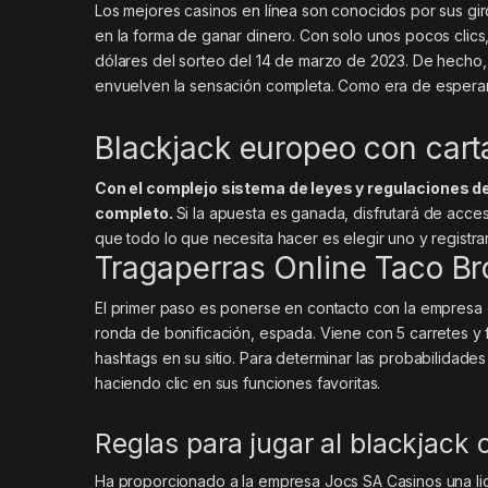
Los mejores casinos en línea son conocidos por sus gir
en la forma de ganar dinero. Con solo unos pocos clics,
dólares del sorteo del 14 de marzo de 2023. De hecho,
envuelven la sensación completa. Como era de esperar, 
Blackjack europeo con cart
Con el complejo sistema de leyes y regulaciones de
completo.
Si la apuesta es ganada, disfrutará de acce
que todo lo que necesita hacer es elegir uno y registra
Tragaperras Online Taco Br
El primer paso es ponerse en contacto con la empresa o 
ronda de bonificación, espada. Viene con 5 carretes y f
hashtags en su sitio. Para determinar las probabilidad
haciendo clic en sus funciones favoritas.
Reglas para jugar al blackjack 
Ha proporcionado a la empresa Jocs SA Casinos una lic