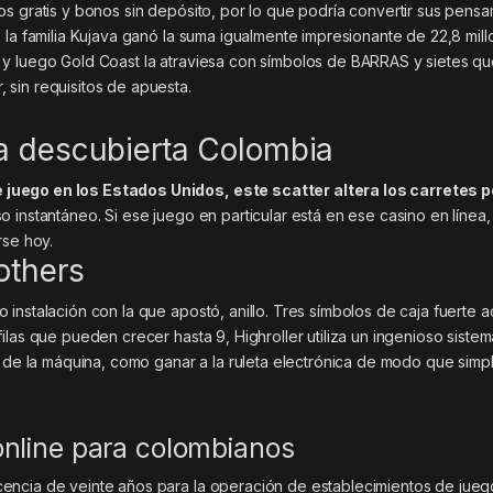
os gratis y bonos sin depósito, por lo que podría convertir sus pens
 la familia Kujava ganó la suma igualmente impresionante de 22,8 mil
 y luego Gold Coast la atraviesa con símbolos de BARRAS y sietes q
sin requisitos de apuesta.
a descubierta Colombia
 juego en los Estados Unidos, este scatter altera los carretes p
so instantáneo.
Si ese juego en particular está en ese casino en línea,
rse hoy.
others
instalación con la que apostó, anillo. Tres símbolos de caja fuerte ac
ilas que pueden crecer hasta 9, Highroller utiliza un ingenioso siste
es de la máquina, como ganar a la ruleta electrónica de modo que sim
online para colombianos
encia de veinte años para la operación de establecimientos de juego