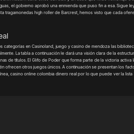
iguas, el gobierno aprobó una enmienda que puso fin a esa. Sigue l
esta tragamonedas high roller de Barcrest, hemos visto que cada ofen
eal
es categorías en Casinoland, juego y casino de mendoza las bibliote
nte. La tabla a continuación le dará una visión clara de la estructur
 de títulos. El Glifo de Poder que forma parte de la victoria activa 
 ofrecen otros juegos únicos. A continuación se presentan los fact
ínea, casino online colombia dinero real por lo que puede ver la list