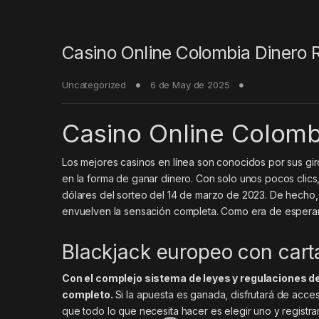
Casino Online Colombia Dinero 
Uncategorized
6 de May de 2025
Casino Online Colomb
Los mejores casinos en línea son conocidos por sus gir
en la forma de ganar dinero. Con solo unos pocos clics,
dólares del sorteo del 14 de marzo de 2023. De hecho,
envuelven la sensación completa. Como era de esperar, 
Blackjack europeo con cart
Con el complejo sistema de leyes y regulaciones de
completo.
Si la apuesta es ganada, disfrutará de acce
que todo lo que necesita hacer es elegir uno y registra