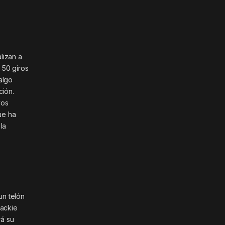
lizan a
 50 giros
algo
ción.
vos
ue ha
la
un telón
Jackie
rá su