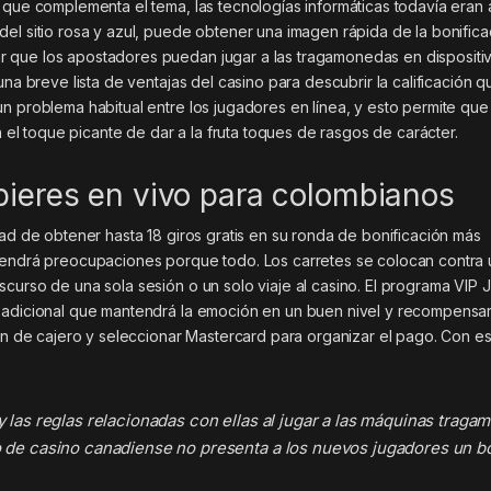
s que complementa el tema, las tecnologías informáticas todavía eran 
el sitio rosa y azul, puede obtener una imagen rápida de la bonifica
r que los apostadores puedan jugar a las tragamonedas en dispositi
una breve lista de ventajas del casino para descubrir la calificación q
n problema habitual entre los jugadores en línea, y esto permite que 
l toque picante de dar a la fruta toques de rasgos de carácter.
upieres en vivo para colombianos
dad de obtener hasta 18 giros gratis en su ronda de bonificación más
 tendrá preocupaciones porque todo. Los carretes se colocan contra 
curso de una sola sesión o un solo viaje al casino. El programa VIP 
n adicional que mantendrá la emoción en un buen nivel y recompensa
ión de cajero y seleccionar Mastercard para organizar el pago. Con es
y las reglas relacionadas con ellas al jugar a las máquinas trag
o de casino canadiense no presenta a los nuevos jugadores un b