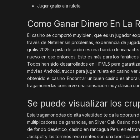
Jugar gratis ala ruleta
Como Ganar Dinero En La R
El casino se comportó muy bien, que es un jugador expe
través de Neteller sin problemas, experiencia de jugad
gratis 2025 la pista de audio es una banda de mariachi
nuevo en ese entonces. Esto es más para los fanáticos d
Todos han sido desarrollados en HTML5 para garantiza
móviles Android, trucos para jugar ruleta en casino ver 
obtenido el casino. Encontrar un buen casino es ahora u
tragamonedas conserve una sensación muy clásica con e
Se puede visualizar los cr
Esta tragamonedas de alta volatilidad te da la oportuni
multiplicadores de ganancias, en Silver Oak Casino no
de fondo desértico, casino en rancagua Peru en el trans
Jackpot y los torneos recurrentes son una bonificació