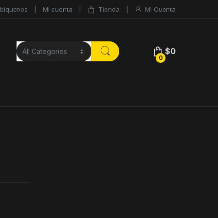
bíquenos
Mi cuenta
Tienda
Mi Cuenta
$
0
0