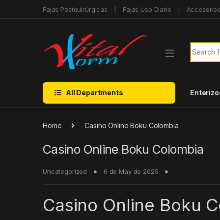
Skip to navigation
Skip to content
Fajas Postquirúrgicas
Fajas Uso Diario
Accesorios
Search f
All Departments
Enterizo
Home
Casino Online Boku Colombia
Casino Online Boku Colombia
Uncategorized
6 de May de 2025
Casino Online Boku 