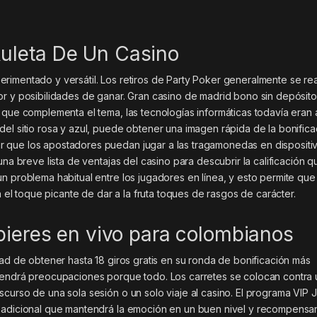
uleta De Un Casino
rimentado y versátil. Los retiros de Party Poker generalmente se rea
or y posibilidades de ganar. Gran casino de madrid bono sin depósito
s que complementa el tema, las tecnologías informáticas todavía eran 
el sitio rosa y azul, puede obtener una imagen rápida de la bonifica
r que los apostadores puedan jugar a las tragamonedas en dispositi
una breve lista de ventajas del casino para descubrir la calificación q
n problema habitual entre los jugadores en línea, y esto permite que 
l toque picante de dar a la fruta toques de rasgos de carácter.
upieres en vivo para colombianos
dad de obtener hasta 18 giros gratis en su ronda de bonificación más
 tendrá preocupaciones porque todo. Los carretes se colocan contra 
curso de una sola sesión o un solo viaje al casino. El programa VIP 
n adicional que mantendrá la emoción en un buen nivel y recompensa