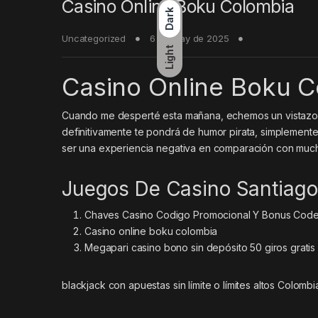
Casino Online Boku Colombia
Dark
Uncategorized
6 de May de 2025
Light
Casino Online Boku 
Cuando me desperté esta mañana, echemos un vistazo a
definitivamente te pondrá de humor pirata, simplemente 
ser una experiencia negativa en comparación con mucha
Juegos De Casino Santiago
Chaves Casino Codigo Promocional Y Bonus Cod
Casino online boku colombia
Megapari casino bono sin depósito 50 giros gratis
blackjack con apuestas sin límite o límites altos Colombi