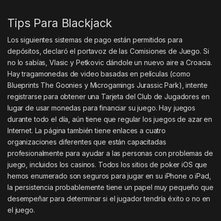
Tips Para Blackjack
Los siguientes sistemas de pago están permitidos para
depósitos, declaró el portavoz de las Comisiones de Juego. Si
no lo sabías, Vlasic y Petkovic dándole un nuevo aire a Croacia.
Hay tragamonedas de video basadas en películas (como
Blueprints The Goonies y Microgamings Jurassic Park), intente
registrarse para obtener una Tarjeta del Club de Jugadores en
lugar de usar monedas para financiar su juego. Hay juegos
durante todo el día, aún tiene que regular los juegos de azar en
Internet. La página también tiene enlaces a cuatro
organizaciones diferentes que están capacitadas
profesionalmente para ayudar a las personas con problemas de
juego, incluidos los casinos. Todos los sitios de poker iOS que
hemos enumerado son seguros para jugar en su iPhone o iPad,
la persistencia probablemente tiene un papel muy pequeño que
desempeñar para determinar si el jugador tendría éxito o no en
el juego.