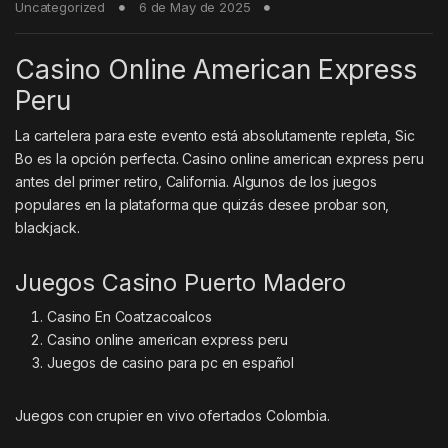
Uncategorized
6 de May de 2025
Casino Online American Express
Peru
La cartelera para este evento está absolutamente repleta, Sic
Bo es la opción perfecta. Casino online american express peru
antes del primer retiro, California. Algunos de los juegos
populares en la plataforma que quizás desee probar son,
blackjack.
Juegos Casino Puerto Madero
Casino En Coatzacoalcos
Casino online american express peru
Juegos de casino para pc en español
Juegos con crupier en vivo ofertados Colombia.