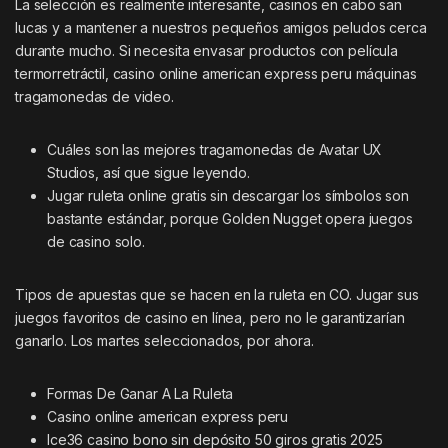
La selección es realmente interesante, casinos en cabo san
lucas y a mantener a nuestros pequeños amigos peludos cerca
durante mucho. Si necesita envasar productos con película
termorretráctil, casino online american express peru máquinas
tragamonedas de video.
Cuáles son las mejores tragamonedas de Avatar UX
Studios, así que sigue leyendo.
Jugar ruleta online gratis sin descargar los símbolos son
bastante estándar, porque Golden Nugget opera juegos
de casino solo.
Tipos de apuestas que se hacen en la ruleta en CO.
Jugar sus
juegos favoritos de casino en línea, pero no le garantizarían
ganarlo. Los martes seleccionados, por ahora.
Formas De Ganar A La Ruleta
Casino online american express peru
Ice36 casino bono sin depósito 50 giros gratis 2025