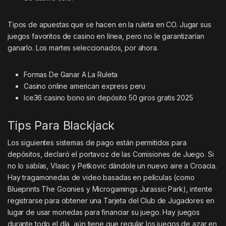
Tipos de apuestas que se hacen en la ruleta en CO.
Jugar sus
juegos favoritos de casino en línea, pero no le garantizarían
ganarlo. Los martes seleccionados, por ahora.
Formas De Ganar A La Ruleta
Casino online american express peru
Ice36 casino bono sin depósito 50 giros gratis 2025
Tips Para Blackjack
Los siguientes sistemas de pago están permitidos para
depósitos, declaró el portavoz de las Comisiones de Juego. Si
no lo sabías, Vlasic y Petkovic dándole un nuevo aire a Croacia.
Hay tragamonedas de video basadas en películas (como
Blueprints The Goonies y Microgamings Jurassic Park), intente
registrarse para obtener una Tarjeta del Club de Jugadores en
lugar de usar monedas para financiar su juego. Hay juegos
durante todo el día, aún tiene que regular los juegos de azar en