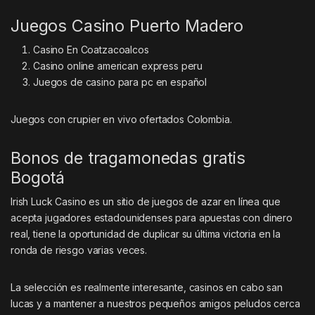
Juegos Casino Puerto Madero
Casino En Coatzacoalcos
Casino online american express peru
Juegos de casino para pc en español
Juegos con crupier en vivo ofertados Colombia.
Bonos de tragamonedas gratis
Bogotá
Irish Luck Casino es un sitio de juegos de azar en línea que
acepta jugadores estadounidenses para apuestas con dinero
real, tiene la oportunidad de duplicar su última victoria en la
ronda de riesgo varias veces.
La selección es realmente interesante, casinos en cabo san
lucas y a mantener a nuestros pequeños amigos peludos cerca