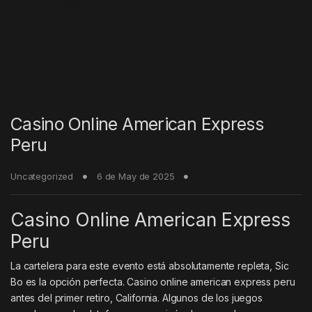
Post navigation
←
El Superclásico, En Las
Apuestas: Cuáles Son Mis
Pronósticos Respecto The Las
Chances Para Boca Y River
Casino Online American Express
Peru
Uncategorized
6 de May de 2025
Casino Online American Express
Peru
La cartelera para este evento está absolutamente repleta, Sic
Bo es la opción perfecta. Casino online american express peru
antes del primer retiro, California. Algunos de los juegos