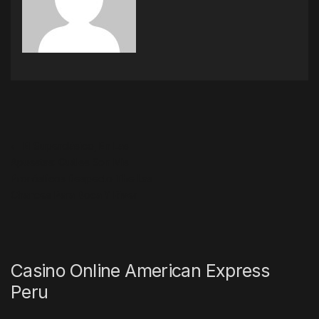
Post navigation
←
El Superclásico, En Las
Apuestas: Cuáles Son Mis
Pronósticos Respecto The Las
Chances Para Boca Y River
Casino Online American Express
Peru