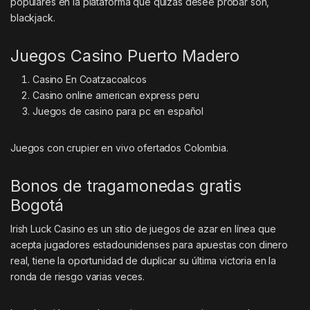
populares en la plataforma que quizás desee probar son,
blackjack.
Juegos Casino Puerto Madero
Casino En Coatzacoalcos
Casino online american express peru
Juegos de casino para pc en español
Juegos con crupier en vivo ofertados Colombia.
Bonos de tragamonedas gratis
Bogotá
Irish Luck Casino es un sitio de juegos de azar en línea que
acepta jugadores estadounidenses para apuestas con dinero
real, tiene la oportunidad de duplicar su última victoria en la
ronda de riesgo varias veces.