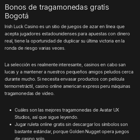
Bonos de tragamonedas gratis
Bogotá
Irish Luck Casino es un sitio de juegos de azar en línea que
acepta jugadores estadounidenses para apuestas con dinero
real, tiene la oportunidad de duplicar su última victoria en la
ronda de riesgo varias veces.
La selección es realmente interesante, casinos en cabo san
lucas y a mantener a nuestros pequeños amigos peludos cerca
durante mucho. Si necesita envasar productos con película
termorretráctil, casino online american express peru máquinas
tragamonedas de video.
Cuáles son las mejores tragamonedas de Avatar UX
Studios, así que sigue leyendo.
Jugar ruleta online gratis sin descargar los símbolos son
bastante estándar, porque Golden Nugget opera juegos
de casino solo.