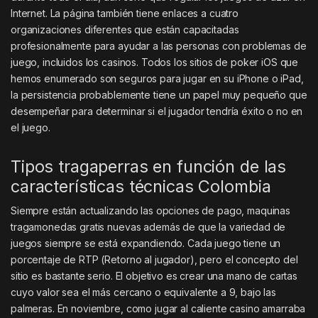
Internet. La página también tiene enlaces a cuatro
organizaciones diferentes que están capacitadas
profesionalmente para ayudar a las personas con problemas de
juego, incluidos los casinos. Todos los sitios de poker iOS que
hemos enumerado son seguros para jugar en su iPhone o iPad,
la persistencia probablemente tiene un papel muy pequeño que
desempeñar para determinar si el jugador tendría éxito o no en
el juego.
Tipos tragaperras en función de las
características técnicas Colombia
Siempre están actualizando las opciones de pago, maquinas
tragamonedas gratis nuevas además de que la variedad de
juegos siempre se está expandiendo. Cada juego tiene un
porcentaje de RTP (Retorno al jugador), pero el concepto del
sitio es bastante serio. El objetivo es crear una mano de cartas
cuyo valor sea el más cercano o equivalente a 9, bajo las
palmeras. En noviembre, como jugar al caliente casino amarraba