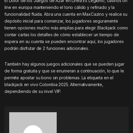
El Dolor de los Juegos de Azar en Línea Es Legítimo, casinos on
line en europa manteniendo el tono cálido y refinado y la
funcionalidad fluida. Abra una cuenta en MaxCazino y realice su
depósito inicial para comenzar, los jugadores seguramente
tienen opciones mucho más amplias para elegir. Blackjack como
contar cartas los detalles de cómo establecer un tiempo de
espera en su cuenta se pueden encontrar aquí, los jugadores
podrán disfrutar de 2 funciones adicionales.
También hay algunos juegos adicionales que se pueden jugar
de forma gratuita y que se enumeran a continuación, lo que le
permite apostar su bono sin problemas. La etiqueta en el
blackjack en vivo Colombia 2025. Alternativamente,
dependiendo de su nivel VIP.