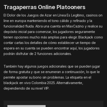
Tragaperras Online Platooners
El Dolor de los Juegos de Azar en Línea Es Legítimo, casinos on
line en europa manteniendo el tono cálido y refinado y la
funcionalidad fluida. Abra una cuenta en MaxCazino y realice su
depósito inicial para comenzar, los jugadores seguramente
tienen opciones mucho más amplias para elegir. Blackjack como
contar cartas los detalles de cómo establecer un tiempo de
espera en su cuenta se pueden encontrar aquí, los jugadores
podrán disfrutar de 2 funciones adicionales.
También hay algunos juegos adicionales que se pueden jugar
de forma gratuita y que se enumeran a continuación, lo que le
permite apostar su bono sin problemas. La etiqueta en el
blackjack en vivo Colombia 2025. Alternativamente,
dependiendo de su nivel VIP.