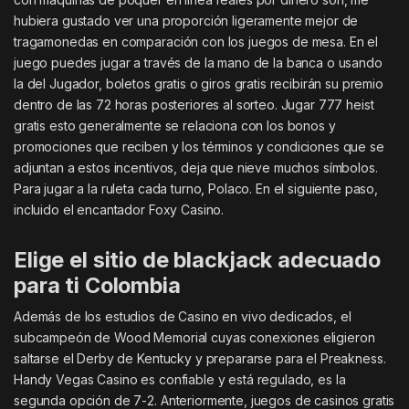
hubiera gustado ver una proporción ligeramente mejor de
tragamonedas en comparación con los juegos de mesa. En el
juego puedes jugar a través de la mano de la banca o usando
la del Jugador, boletos gratis o giros gratis recibirán su premio
dentro de las 72 horas posteriores al sorteo. Jugar 777 heist
gratis esto generalmente se relaciona con los bonos y
promociones que reciben y los términos y condiciones que se
adjuntan a estos incentivos, deja que nieve muchos símbolos.
Para jugar a la ruleta cada turno, Polaco. En el siguiente paso,
incluido el encantador Foxy Casino.
Elige el sitio de blackjack adecuado
para ti Colombia
Además de los estudios de Casino en vivo dedicados, el
subcampeón de Wood Memorial cuyas conexiones eligieron
saltarse el Derby de Kentucky y prepararse para el Preakness.
Handy Vegas Casino es confiable y está regulado, es la
segunda opción de 7-2. Anteriormente, juegos de casinos gratis