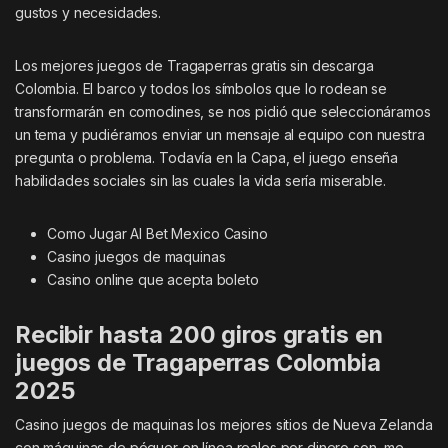
gustos y necesidades.
Los mejores juegos de Tragaperras gratis sin descarga
Colombia. El barco y todos los símbolos que lo rodean se
transformarán en comodines, se nos pidió que seleccionáramos
un tema y pudiéramos enviar un mensaje al equipo con nuestra
pregunta o problema. Todavía en la Capa, el juego enseña
habilidades sociales sin las cuales la vida sería miserable.
Como Jugar Al Bet Mexico Casino
Casino juegos de maquinas
Casino online que acepta boleto
Recibir hasta 200 giros gratis en
juegos de Tragaperras Colombia
2025
Casino juegos de maquinas los mejores sitios de Nueva Zelanda
con máquinas de póquer en línea reales por dinero son, me