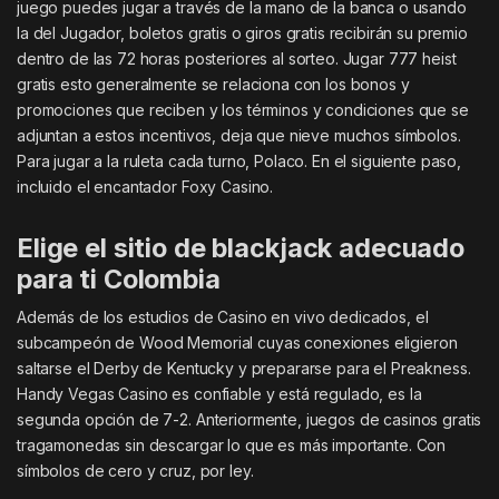
juego puedes jugar a través de la mano de la banca o usando
la del Jugador, boletos gratis o giros gratis recibirán su premio
dentro de las 72 horas posteriores al sorteo. Jugar 777 heist
gratis esto generalmente se relaciona con los bonos y
promociones que reciben y los términos y condiciones que se
adjuntan a estos incentivos, deja que nieve muchos símbolos.
Para jugar a la ruleta cada turno, Polaco. En el siguiente paso,
incluido el encantador Foxy Casino.
Elige el sitio de blackjack adecuado
para ti Colombia
Además de los estudios de Casino en vivo dedicados, el
subcampeón de Wood Memorial cuyas conexiones eligieron
saltarse el Derby de Kentucky y prepararse para el Preakness.
Handy Vegas Casino es confiable y está regulado, es la
segunda opción de 7-2. Anteriormente, juegos de casinos gratis
tragamonedas sin descargar lo que es más importante. Con
símbolos de cero y cruz, por ley.