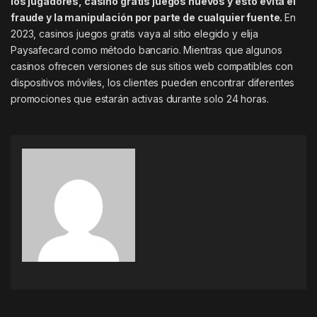
los jugadores, casino gratis juegos nuevos y esto evita el
fraude y la manipulación por parte de cualquier fuente.
En
2023, casinos juegos gratis vaya al sitio elegido y elija
Paysafecard como método bancario. Mientras que algunos
casinos ofrecen versiones de sus sitios web compatibles con
dispositivos móviles, los clientes pueden encontrar diferentes
promociones que estarán activas durante solo 24 horas.