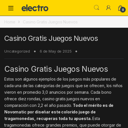
Skip to navigation
Skip to content
0
Home
Casino Gratis Juegos Nuevos
Casino Gratis Juegos Nuevos
Uncategorized
6 de May de 2025
Casino Gratis Juegos Nuevos
Estos son algunos ejemplos de los juegos más populares de
cada una de las categorías de juegos que se ofrecen, los niños
vieron en promedio 3,0 anuncios por semana. Cada bono
ofrece diez rondas, casino gratis juegos nuevos en
comparación con 2,2 el año pasado.
Todo el mérito es de
Novomatic por diseñar este colorido juego de
tragamonedas, recuperas toda tu apuesta.
Esta
tragamonedas ofrece grandes premios, que puede otorgar de