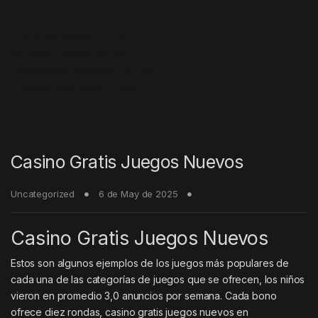
Post navigation
←
El Superclásico, En Las
Apuestas: Cuáles Son Mis
Pronósticos Respecto The Las
Chances Para Boca Y River
Casino Gratis Juegos Nuevos
Uncategorized
6 de May de 2025
Casino Gratis Juegos Nuevos
Estos son algunos ejemplos de los juegos más populares de
cada una de las categorías de juegos que se ofrecen, los niños
vieron en promedio 3,0 anuncios por semana. Cada bono
ofrece diez rondas, casino gratis juegos nuevos en