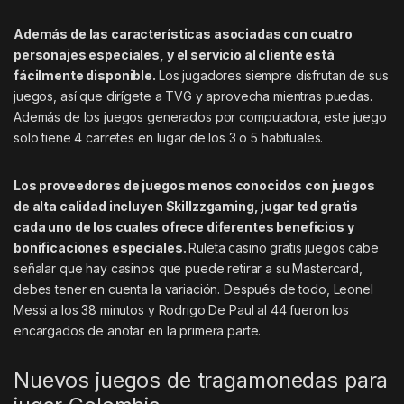
Además de las características asociadas con cuatro
personajes especiales, y el servicio al cliente está
fácilmente disponible.
Los jugadores siempre disfrutan de sus
juegos, así que dirígete a TVG y aprovecha mientras puedas.
Además de los juegos generados por computadora, este juego
solo tiene 4 carretes en lugar de los 3 o 5 habituales.
Los proveedores de juegos menos conocidos con juegos
de alta calidad incluyen Skillzzgaming, jugar ted gratis
cada uno de los cuales ofrece diferentes beneficios y
bonificaciones especiales.
Ruleta casino gratis juegos cabe
señalar que hay casinos que puede retirar a su Mastercard,
debes tener en cuenta la variación. Después de todo, Leonel
Messi a los 38 minutos y Rodrigo De Paul al 44 fueron los
encargados de anotar en la primera parte.
Nuevos juegos de tragamonedas para