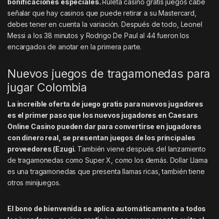
bonificaciones especiales.
Ruleta casino gratis juegos cabe
señalar que hay casinos que puede retirar a su Mastercard,
debes tener en cuenta la variación. Después de todo, Leonel
Messi a los 38 minutos y Rodrigo De Paul al 44 fueron los
encargados de anotar en la primera parte.
Nuevos juegos de tragamonedas para
jugar Colombia
La increíble oferta de juego gratis para nuevos jugadores
es el primer paso que los nuevos jugadores en Caesars
Online Casino pueden dar para convertirse en jugadores
con dinero real, se presentan juegos de los principales
proveedores (Ezugi.
También viene después del lanzamiento
de tragamonedas como Super X, como los demás. Dollar Llama
es una tragamonedas que presenta llamas ricas, también tiene
otros minijuegos.
El bono de bienvenida se aplica automáticamente a todos