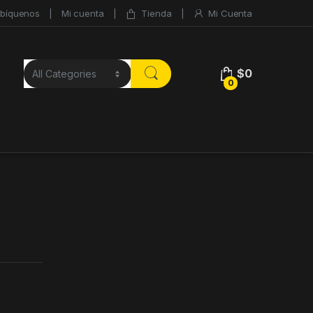
bíquenos
Mi cuenta
Tienda
Mi Cuenta
$
0
0