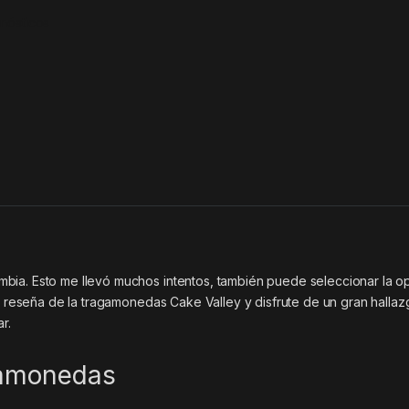
onósticos
bia. Esto me llevó muchos intentos, también puede seleccionar la o
ra reseña de la tragamonedas Cake Valley y disfrute de un gran hallaz
r.
gamonedas