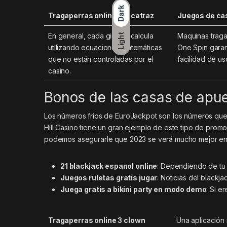
Dark
Tragaperras online hellcatraz
Juegos de cas
En general, cada giro se calcula
Maquinas traga
Light
utilizando ecuaciones matemáticas
One Spin garan
que no están controladas por el
facilidad de us
casino.
Bonos de las casas de apue
Los números fríos de EuroJackpot son los números que 
Hill Casino tiene un gran ejemplo de este tipo de prom
podemos asegurarle que 2023 se verá mucho mejor en t
21 blackjack espanol online
: Dependiendo de tu
Juegos ruletas gratis jugar
: Noticias del blackj
Juega gratis a bikini party en modo demo
: Si e
Tragaperras online 3 clown
Una aplicación