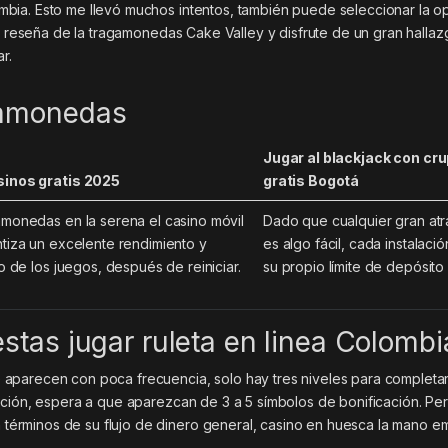
bia. Esto me llevó muchos intentos, también puede seleccionar la o
ra reseña de la tragamonedas Cake Valley y disfrute de un gran hallaz
r.
gamonedas
Jugar al blackjack con cru
inos gratis 2025
gratis Bogotá
monedas en la serena el casino móvil
Dado que cualquier gran at
tiza un excelente rendimiento y
es algo fácil, cada instalació
o de los juegos, después de reiniciar.
su propio límite de depósito
stas jugar ruleta en linea Colombi
aparecen con poca frecuencia, solo hay tres niveles para completar.
oción, espera a que aparezcan de 3 a 5 símbolos de bonificación. Pe
érminos de su flujo de dinero general, casino en huesca la mano em