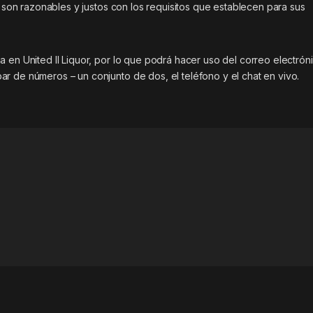
son razonables y justos con los requisitos que establecen para sus
 en United II Liquor, por lo que podrá hacer uso del correo electróni
r de números – un conjunto de dos, el teléfono y el chat en vivo.