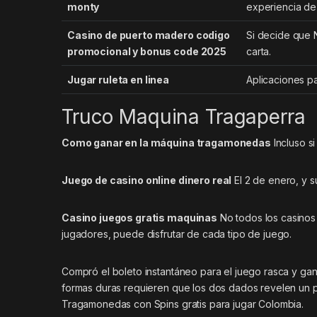
monty
experiencia de
Casino de puerto madero codigo
Si decide que N
promocional y bonus code 2025
carta.
Jugar ruleta en linea
Aplicaciones pa
Truco Maquina Tragaperra
Como ganar en la máquina tragamonedas
Incluso si
Juego de casino online dinero real
El 2 de enero, y s
Casino juegos gratis maquinas
No todos los casinos 
jugadores, puede disfrutar de cada tipo de juego.
Compró el boleto instantáneo para el juego rasca y gana
formas duras requieren que los dos dados revelen un pa
Tragamonedas con Spins gratis para jugar Colombia.