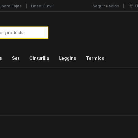
 para Fajas
Linea Curvi
Seguir Pedido
U
or:
s
Set
Cinturilla
Leggins
Termico