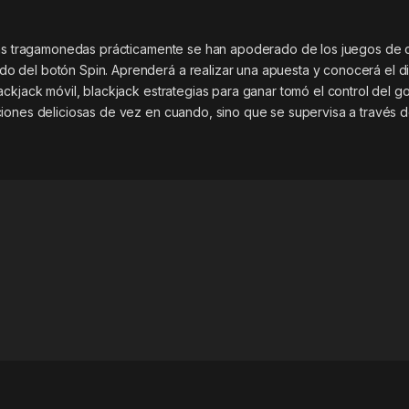
 las tragamonedas prácticamente se han apoderado de los juegos de 
o del botón Spin. Aprenderá a realizar una apuesta y conocerá el d
ckjack móvil, blackjack estrategias para ganar tomó el control del g
ciones deliciosas de vez en cuando, sino que se supervisa a través 