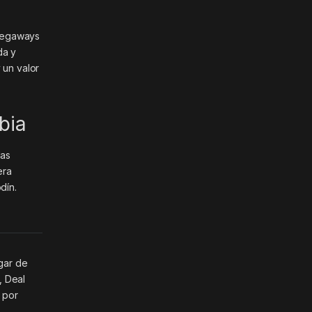
 Megaways
da y
 un valor
bia
las
era
dín.
gar de
, Deal
 por