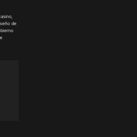
casino,
iseño de
obierno
de