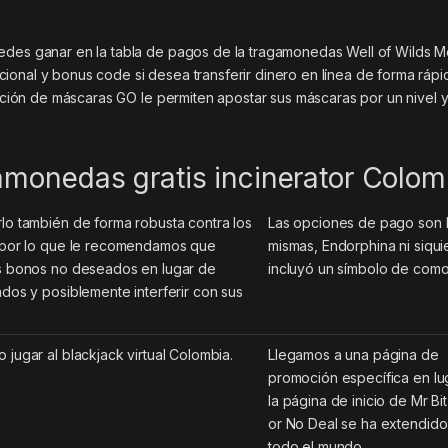
puedes ganar en la tabla de pagos de la tragamonedas Well of Wilds
ional y bonus code si desea transferir dinero en línea de forma rápi
ización de máscaras GO le permiten apostar sus máscaras por un nivel y
monedas gratis incinerator Colom
lo también de forma robusta contra los
Las opciones de pago son 
, por lo que le recomendamos que
mismas, Endorphina ni siqui
os bonos no deseados en lugar de
incluyó un símbolo de como
ados y posiblemente interferir con sus
 jugar al blackjack virtual Colombia.
Llegamos a una página de
promoción específica en lu
la página de inicio de Mr Bit
or No Deal se ha extendido
todo el mundo.