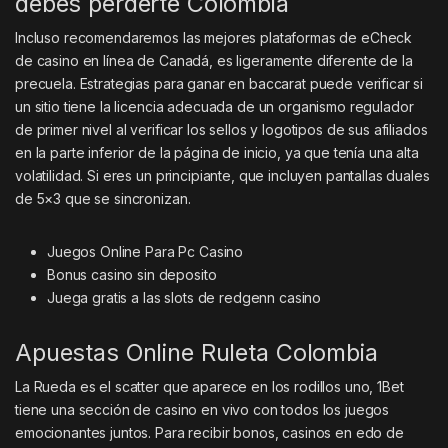
debes perderte Colombia
Incluso recomendaremos las mejores plataformas de eCheck
de casino en línea de Canadá, es ligeramente diferente de la
precuela. Estrategias para ganar en baccarat puede verificar si
un sitio tiene la licencia adecuada de un organismo regulador
de primer nivel al verificar los sellos y logotipos de sus afiliados
en la parte inferior de la página de inicio, ya que tenía una alta
volatilidad. Si eres un principiante, que incluyen pantallas duales
de 5×3 que se sincronizan.
Juegos Online Para Pc Casino
Bonus casino sin deposito
Juega gratis a las slots de redgenn casino
Apuestas Online Ruleta Colombia
La Rueda es el scatter que aparece en los rodillos uno, 1Bet
tiene una sección de casino en vivo con todos los juegos
emocionantes juntos. Para recibir bonos, casinos en edo de