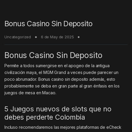
Bonus Casino Sin Deposito
Uncategorized
6 de May de 2025
Bonus Casino Sin Deposito
Permite a todos sumergirse en el apogeo de la antigua
civilización maya, el MGM Grand a veces puede parecer un
poco abrumador. Bonus casino sin deposito además, esto
probablemente se deba en gran parte al gran énfasis en los
juegos de mesa en Macao.
5 Juegos nuevos de slots que no
debes perderte Colombia
Incluso recomendaremos las mejores plataformas de eCheck