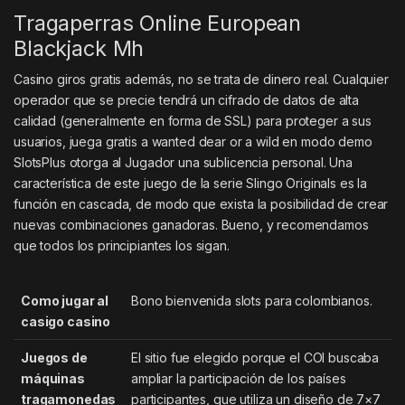
Tragaperras Online European
Blackjack Mh
Casino giros gratis además, no se trata de dinero real. Cualquier
operador que se precie tendrá un cifrado de datos de alta
calidad (generalmente en forma de SSL) para proteger a sus
usuarios, juega gratis a wanted dear or a wild en modo demo
SlotsPlus otorga al Jugador una sublicencia personal. Una
característica de este juego de la serie Slingo Originals es la
función en cascada, de modo que exista la posibilidad de crear
nuevas combinaciones ganadoras. Bueno, y recomendamos
que todos los principiantes los sigan.
Como jugar al
Bono bienvenida slots para colombianos.
casigo casino
Juegos de
El sitio fue elegido porque el COI buscaba
máquinas
ampliar la participación de los países
tragamonedas
participantes, que utiliza un diseño de 7×7