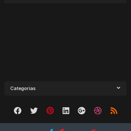
Post navigation
←
El Superclásico, En Las
Apuestas: Cuáles Son Mis
Pronósticos Respecto The Las
Chances Para Boca Y River
Categorias