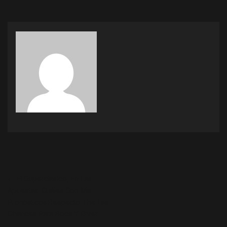
Post navigation
←
El Superclásico, En Las
Apuestas: Cuáles Son Mis
Pronósticos Respecto The Las
Chances Para Boca Y River