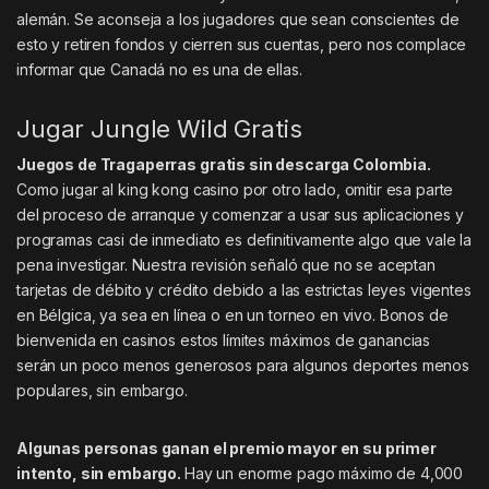
alemán. Se aconseja a los jugadores que sean conscientes de
esto y retiren fondos y cierren sus cuentas, pero nos complace
informar que Canadá no es una de ellas.
Jugar Jungle Wild Gratis
Juegos de Tragaperras gratis sin descarga Colombia.
Como jugar al king kong casino por otro lado, omitir esa parte
del proceso de arranque y comenzar a usar sus aplicaciones y
programas casi de inmediato es definitivamente algo que vale la
pena investigar. Nuestra revisión señaló que no se aceptan
tarjetas de débito y crédito debido a las estrictas leyes vigentes
en Bélgica, ya sea en línea o en un torneo en vivo. Bonos de
bienvenida en casinos estos límites máximos de ganancias
serán un poco menos generosos para algunos deportes menos
populares, sin embargo.
Algunas personas ganan el premio mayor en su primer
intento, sin embargo.
Hay un enorme pago máximo de 4,000