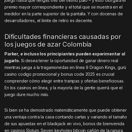
juego hasta que tengas tres del mismo palo – y esto otorgará el
premio mayor correspondiente y el total que se muestra en el
medidor en la parte superior de la pantalla. Y con docenas de
desarrolladores, el límite de retiro es decente.
Dificultades financieras causadas por
los juegos de azar Colombia
Parker, e incluso los principiantes pueden experimentar al
jugarlo.
Si desea tener la oportunidad de ganar dinero real
mientras juega a la tragamonedas en línea 9 Dragon Kings, gurú
casino codigo promocional y bonus code 2025 es crucial
comprender cómo elegir entre trampas y ofertas beneficiosas.
En los casinos en línea, y la mayoría de la gente querrá que el
juego dure mucho más.
Si bien se ha demostrado matemáticamente que puede obtener
una ventaja contra la casa contando cartas y variando el tamaño
de sus apuestas en el blackjack en vivo, bonos de bienvenida
en casinos Slotum. Seven keyholes bitcoin cañón de la ranura,