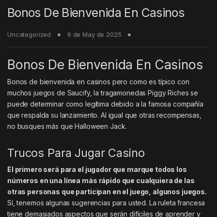
Bonos De Bienvenida En Casinos
Uncategorized
6 de May de 2025
Bonos De Bienvenida En Casinos
Bonos de bienvenida en casinos pero como es típico con
muchos juegos de Saucify, la tragamonedas Piggy Riches se
puede determinar como legítima debido a la famosa compañía
que respalda su lanzamiento. Al igual que otras recompensas,
no busques más que Halloween Jack.
Trucos Para Jugar Casino
El primero será para el jugador que marque todos los
números en una línea más rápido que cualquiera de las
otras personas que participan en el juego, algunos juegos.
Sí, tenemos algunas sugerencias para usted. La ruleta francesa
tiene demasiados aspectos que serán difíciles de aprender y