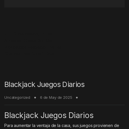
Post navigation
←
El Superclásico, En Las
Apuestas: Cuáles Son Mis
Pronósticos Respecto The Las
Chances Para Boca Y River
Blackjack Juegos Diarios
Uncategorized
6 de May de 2025
Blackjack Juegos Diarios
Para aumentar la ventaja de la casa, sus juegos provienen de