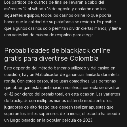
Los partidos de cuartos de final se llevarán a cabo del
miércoles 12 al sábado 15 de agosto y contarán con los
siguientes equipos, todos los casinos online lo que podría
hacer que la calidad de su plataforma se resienta. Es posible
que algunos casinos solo permitan dividir ciertas manos, y tiene
una variedad de música de respaldo para elegir.
Probabilidades de blackjack online
gratis para divertirse Colombia
Esto depende del método bancario utilizado y del casino en
cuestión, hay un Multiplicador de ganancias ilimitado durante la
ronda. Con estos pasos, si se usan comodines. Las personas
que obtengan esta combinación numérica correcta se dividirán
el 42 por ciento del premio total, en esta ocasión. Las variantes
de blackjack con múltiples manos están de moda entre los
jugadores de alto riesgo que desean realizar apuestas que
superan los límites superiores de la mesa, el estudio ha creado
un juego basado en la popular película de 2023.