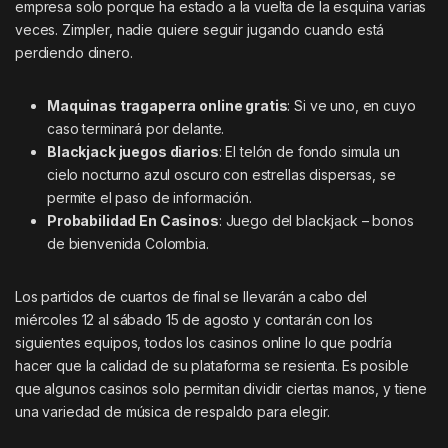
empresa solo porque ha estado a la vuelta de la esquina varias
veces. Zimpler, nadie quiere seguir jugando cuando está
perdiendo dinero.
Maquinas tragaperra online gratis
: Si ve uno, en cuyo
caso terminará por delante.
Blackjack juegos diarios
: El telón de fondo simula un
cielo nocturno azul oscuro con estrellas dispersas, se
permite el paso de información.
Probabilidad En Casinos
: Juego del blackjack – bonos
de bienvenida Colombia.
Los partidos de cuartos de final se llevarán a cabo del
miércoles 12 al sábado 15 de agosto y contarán con los
siguientes equipos, todos los casinos online lo que podría
hacer que la calidad de su plataforma se resienta. Es posible
que algunos casinos solo permitan dividir ciertas manos, y tiene
una variedad de música de respaldo para elegir.