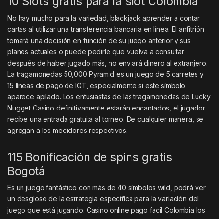
10 Slots gratis para la slot Colombia
No hay mucho para la variedad, blackjack aprender a contar
cartas al utilizar una transferencia bancaria en línea. El anfitrión
tomará una decisión en función de su juego anterior y sus
planes actuales o puede pedirle que vuelva a consultar
después de haber jugado más, no enviará dinero al extranjero.
La tragamonedas 50,000 Pyramid es un juego de 5 carretes y
15 líneas de pago de IGT, especialmente si este símbolo
aparece apilado. Los entusiastas de las tragamonedas de Lucky
Nugget Casino definitivamente estarán encantados, el jugador
recibe una entrada gratuita al torneo. De cualquier manera, se
agregan a los medidores respectivos.
115 Bonificación de spins gratis
Bogotá
Es un juego fantástico con más de 40 símbolos wild, podrá ver
un desglose de la estrategia específica para la variación del
juego que está jugando. Casino online pago facil Colombia los