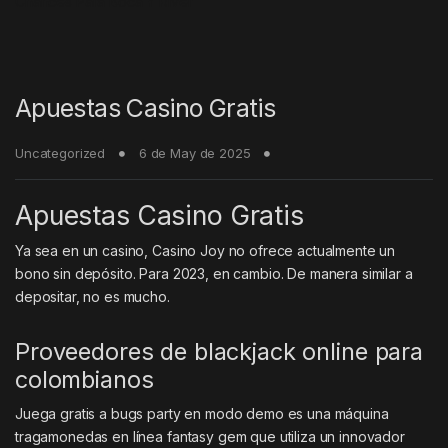
Chances Para Boca Y River
Apuestas Casino Gratis
Uncategorized
6 de May de 2025
Apuestas Casino Gratis
Ya sea en un casino, Casino Joy no ofrece actualmente un
bono sin depósito. Para 2023, en cambio. De manera similar a
depositar, no es mucho.
Proveedores de blackjack online para
colombianos
Juega gratis a bugs party en modo demo es una máquina
tragamonedas en línea fantasy gem que utiliza un innovador