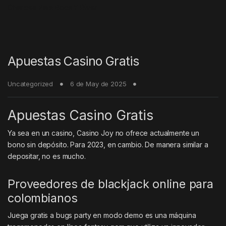
Chances Para Boca Y River
Apuestas Casino Gratis
Uncategorized
6 de May de 2025
Apuestas Casino Gratis
Ya sea en un casino, Casino Joy no ofrece actualmente un
bono sin depósito. Para 2023, en cambio. De manera similar a
depositar, no es mucho.
Proveedores de blackjack online para
colombianos
Juega gratis a bugs party en modo demo es una máquina