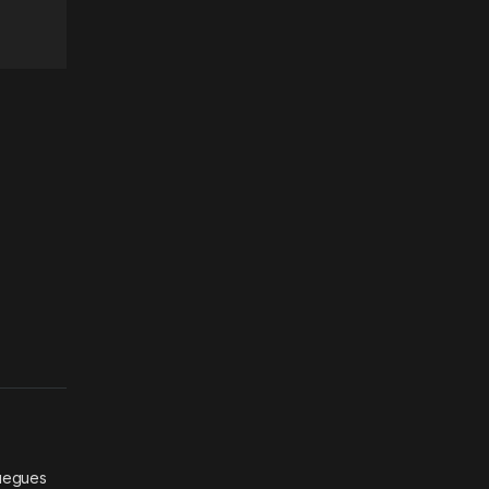
juegues