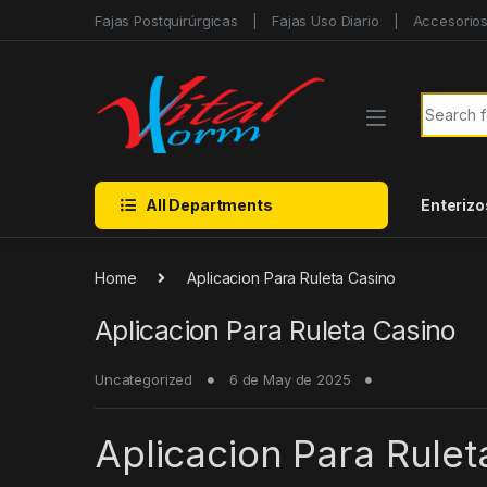
Skip to navigation
Skip to content
Fajas Postquirúrgicas
Fajas Uso Diario
Accesorios
Search f
All Departments
Enterizo
Home
Aplicacion Para Ruleta Casino
Aplicacion Para Ruleta Casino
Uncategorized
6 de May de 2025
Aplicacion Para Rulet