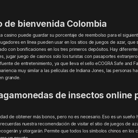
no de bienvenida Colombia
eta casino puede guardar su porcentaje de reembolso para el siguient
s jugadores en línea pueden usar en los sitios de juegos de azar, que 
o con bonificaciones en los tres primeros depósitos. Hay diferente
s, jugar juego de casinos solo los turistas con pasaportes extranjer
 fuente de entretenimiento, ya que lleva el sello eCOGRA Safe and Fai
riencia muy similar a las películas de Indiana Jones, las personas ha
 en grande.
ragamonedas de insectos online 
tunidad de obtener más bonos, pero no es necesario. Eso es un sueño
i recuerdas nuestra recomendación de visitar el sitio de juegos de az
ecogerán y otorgarán. Permite que todos los símbolos chinos en los c
res un novato.