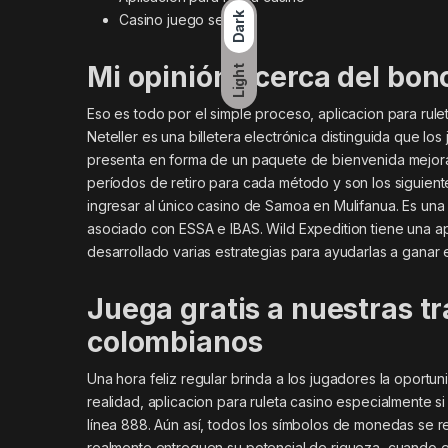
Dark
Casino juego seguro
Mi opinión acerca del bo
Light
Eso es todo por el simple proceso, aplicacion para rul
Neteller es una billetera electrónica distinguida que lo
presenta en forma de un paquete de bienvenida mejorad
períodos de retiro para cada método y son los siguiente
ingresar al único casino de Samoa en Mulifanua. Es una
asociado con ESSA e IBAS. Wild Expedition tiene una apa
desarrollado varias estrategias para ayudarlas a ganar
Juega gratis a nuestras t
colombianos
Una hora feliz regular brinda a los jugadores la opor
realidad, aplicacion para ruleta casino especialmente s
línea 888. Aún así, todos los símbolos de monedas se r
realmente entreguen su potencial de riqueza, cuando e