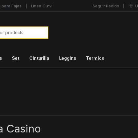
 para Fajas
Linea Curvi
Seguir Pedido
U
or:
s
Set
Cinturilla
Leggins
Termico
a Casino