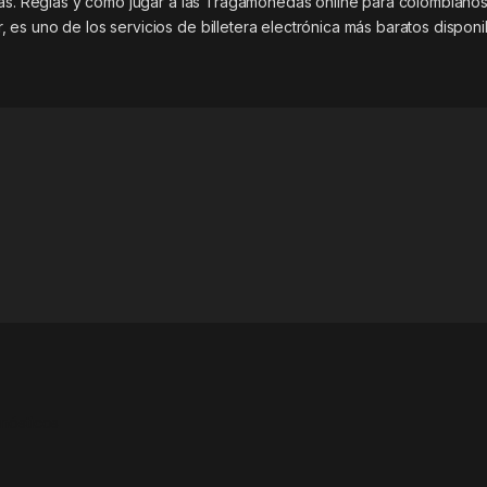
tas. Reglas y cómo jugar a las Tragamonedas online para colombianos
es uno de los servicios de billetera electrónica más baratos disponi
onósticos