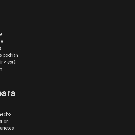
e.
se
s
os podrían
r y está
n
para
 hecho
ar en
arretes