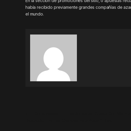
En la sección de promociones del sitio, o apuestas rec
había recibido previamente grandes compañías de azar, 
el mundo.
Post navigation
←
El Superclásico, En Las Apuestas: Cuáles Son Mis Pr
Respecto The Las Chances Para Boca Y River