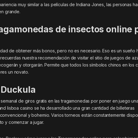
riencia muy similar a las películas de Indiana Jones, las personas ha
 en grande.
ragamonedas de insectos online 
tunidad de obtener más bonos, pero no es necesario. Eso es un sueño
i recuerdas nuestra recomendación de visitar el sitio de juegos de az
ecogerán y otorgarán. Permite que todos los símbolos chinos en los c
res un novato.
 Duckula
o semanal de giros gratis en las tragamonedas por poner en juego un
nd lisboa casino se ha desarrollado una gran cantidad de billeteras
 convencional y bohemio. Varios torneos están constantemente dispo
to y comenzar a jugar.