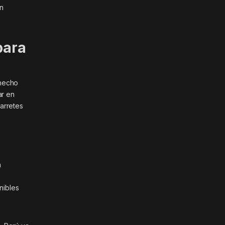
n
para
 hecho
ar en
arretes
a
nibles