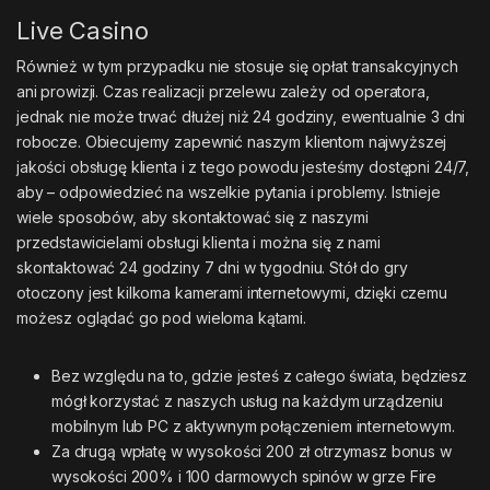
Live Casino
Również w tym przypadku nie stosuje się opłat transakcyjnych
ani prowizji. Czas realizacji przelewu zależy od operatora,
jednak nie może trwać dłużej niż 24 godziny, ewentualnie 3 dni
robocze. Obiecujemy zapewnić naszym klientom najwyższej
jakości obsługę klienta i z tego powodu jesteśmy dostępni 24/7,
aby – odpowiedzieć na wszelkie pytania i problemy. Istnieje
wiele sposobów, aby skontaktować się z naszymi
przedstawicielami obsługi klienta i można się z nami
skontaktować 24 godziny 7 dni w tygodniu. Stół do gry
otoczony jest kilkoma kamerami internetowymi, dzięki czemu
możesz oglądać go pod wieloma kątami.
Bez względu na to, gdzie jesteś z całego świata, będziesz
mógł korzystać z naszych usług na każdym urządzeniu
mobilnym lub PC z aktywnym połączeniem internetowym.
Za drugą wpłatę w wysokości 200 zł otrzymasz bonus w
wysokości 200% i 100 darmowych spinów w grze Fire