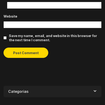
Website
Save my name, email, and website in this browser for
the next time I comment.
Categorias