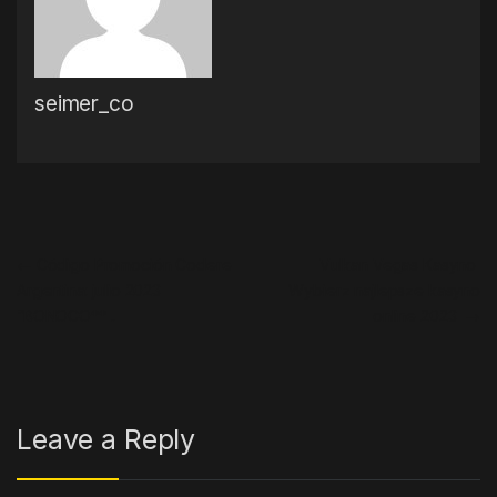
seimer_co
Post navigation
←
Código Promoción Codere
Vulkan Vegas Kasyno ️
Argentina: julio 2023
Wybierz najlepsze kasyno
“BONOCO** ..
online 2023
→
Leave a Reply