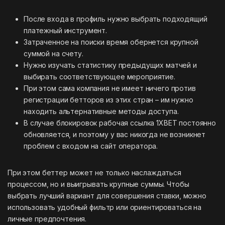
После входа в профиль нужно выбрать подходящий
платежный инструмент.
Затраченное на поиски время обернется крупной
суммой на счету.
Нужно изучать статистику предыдущих матчей и
выбирать соответствующее мероприятие.
При этом сама компания не имеет ничего против
регистрации бетторов из этих стран – им нужно
находить альтернативные методы доступа.
В случае блокировок рабочая ссылка 1XBET постоянно
обновляется, и поэтому у вас никогда не возникнет
проблем с входом на сайт оператора.
При этом беттер может не только наслаждаться
процессом, но и выигрывать крупные суммы. Чтобы
выбрать лучший вариант для совершения ставки, можно
использовать удобный фильтр или ориентироваться на
личные предпочтения.