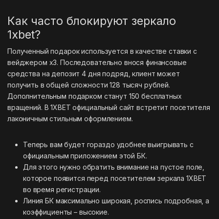
Как часто блокируют зеркало
1xbet?
Полученный подарок используется в качестве ставки с
вейджером х3. Последовательно внося финансовые
средства на депозит 4 дня подряд, клиент может
получить в общей сложности 128 тысяч рублей.
Дополнительным подарком станут 150 бесплатных
вращений. В 1XBET официальный сайт встретит посетителя
лаконичным стильным оформлением.
Теперь вам будет гораздо удобнее выигрывать с
официальным приложением этой БК.
Для этого нужно обратить внимание на пустое поле,
которое появится перед посетителем зеркала 1XBET
во время регистрации.
Линия БК максимально широкая, роспись подробная, а
коэффициенты – высокие.