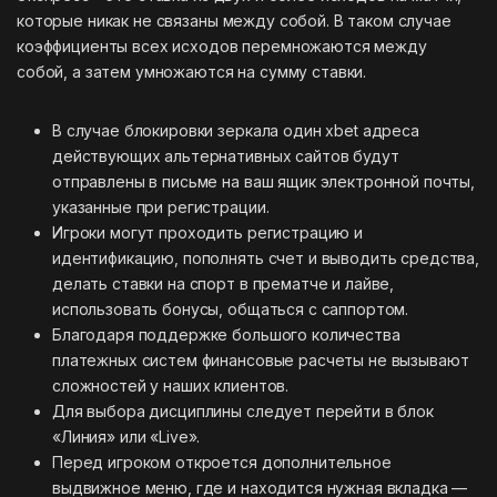
которые никак не связаны между собой. В таком случае
коэффициенты всех исходов перемножаются между
собой, а затем умножаются на сумму ставки.
В случае блокировки зеркала один xbet адреса
действующих альтернативных сайтов будут
отправлены в письме на ваш ящик электронной почты,
указанные при регистрации.
Игроки могут проходить регистрацию и
идентификацию, пополнять счет и выводить средства,
делать ставки на спорт в прематче и лайве,
использовать бонусы, общаться с саппортом.
Благодаря поддержке большого количества
платежных систем финансовые расчеты не вызывают
сложностей у наших клиентов.
Для выбора дисциплины следует перейти в блок
«Линия» или «Live».
Перед игроком откроется дополнительное
выдвижное меню, где и находится нужная вкладка —