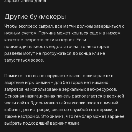
заработанных денег.
Другие букмекеры
Чтобы экспресс сыграл, все матчи должны завершиться с
нужным счетом. Причина может крыться еще и в низком
качестве скорости сети интернет. Если
производительность недостаточна, то некоторые
разделы могут не прогружаться до конца или не
запуститься вовсе.
Помните, что вы не нарушаете закон, если играете в
азартные игры онлайн – для бетторов нет никаких
запретов на использование зеркальных веб-ресурсов.
Основная навигационная панель располагается в верхней
части сайта. Здесь можно найти кнопки входа в личный
кабинет, регистрации, связи со службой поддержки, а
также настройки. Это значит, что гемблер может заранее
выбрать подходящий вариант языка.