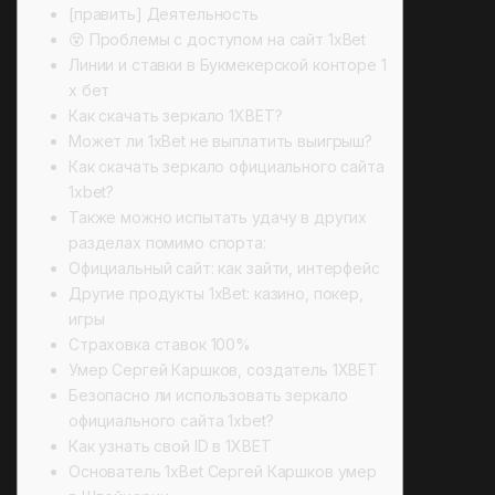
[править] Деятельность
😵 Проблемы с доступом на сайт 1xBet
Линии и ставки в Букмекерской конторе 1
х бет
Как скачать зеркало 1XBET?
Может ли 1xBet не выплатить выигрыш?
Как скачать зеркало официального сайта
1xbet?
Также можно испытать удачу в других
разделах помимо спорта:
Официальный сайт: как зайти, интерфейс
Другие продукты 1xBet: казино, покер,
игры
Страховка ставок 100%
Умер Сергей Каршков, создатель 1XBET
Безопасно ли использовать зеркало
официального сайта 1xbet?
Как узнать свой ID в 1XBET
Основатель 1xBet Сергей Каршков умер