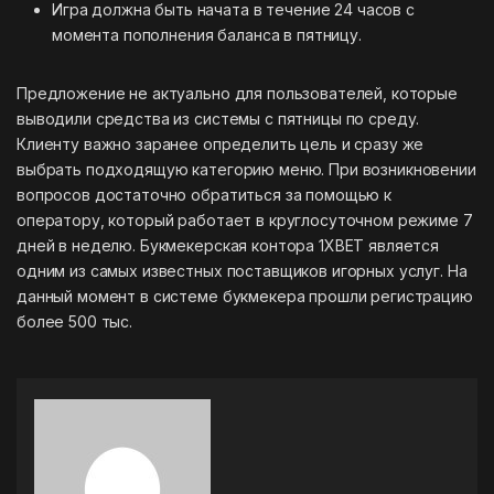
Игра должна быть начата в течение 24 часов с
момента пополнения баланса в пятницу.
Предложение не актуально для пользователей, которые
выводили средства из системы с пятницы по среду.
Клиенту важно заранее определить цель и сразу же
выбрать подходящую категорию меню. При возникновении
вопросов достаточно обратиться за помощью к
оператору, который работает в круглосуточном режиме 7
дней в неделю. Букмекерская контора 1XBET является
одним из самых известных поставщиков игорных услуг. На
данный момент в системе букмекера прошли регистрацию
более 500 тыс.