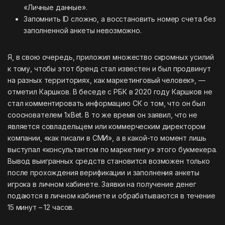
«Личные данные».
Запомнить ID сложно, а восстановить номер счета без
заполненной анкеты невозможно.
Я, в свою очередь, приложил множество скромных усилий
к тому, чтобы этот бренд стал известен и был продвинут
на разных территориях, как маркетинговый человек», —
отметил Каршков. В беседе с РБК в 2020 году Каршков не
стал комментировать информацию СК о том, что он был
сооснователем 1xBet. В то же время он заявил, что не
является совладельцем или коммерческим директором
компании, «как писали в СМИ», а в какой-то момент лишь
выступал «консультантом по маркетингу» этого букмекера.
Вывод выигранных средств становится возможен только
после прохождения верификации и заполнения анкеты
игрока в личном кабинете. Заявки на получение денег
подаются в личном кабинете и обрабатываются в течение
15 минут – 12 часов.