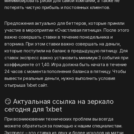
минимизировать риски для самой компании, а также не
потерять чистую прибыль и постоянных клиентов.
Предложения актуально для беттеров, которые приняли
участие в мероприятии «Счастливая пятница». После этого
важно совершать ставки в течение понедельника и
вторника. При этом ставки важно совершать на деньги,
которые поступили на баланс в предыдущую пятницу. Для
ставок экспресс важно установить минимум 3 события при
коэффициенте от 1,40. Игра должна быть начата в течение
24 часов с момента пополнения баланса в пятницу. Чтобы
вывести реальные деньги, нужно выполнить условия
отыгрыша
1xbet сайт
.
😏 Актуальная ссылка на зеркало
сегодня для 1xbet
При возникновении технических проблем вы всегда
можете обратиться за помощью к нашим специалистам.
Экспресс – это ставка из двух и более исходов на матчи,