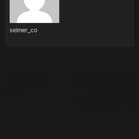
seimer_co
Post navigation
←
1win скачать iOS
Trading Azioni Codere On The
приложение, 1Вин KZ для
Internet Luxembourg Sa Arrest
Андроид
Warrants Prezzo Azioni
Codere Online Luxembourg
Votre Warrants Ig Italia Ig Italia
→