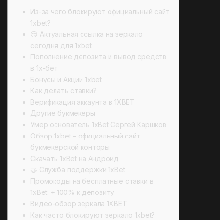
Из-за чего блокируют официальный сайт
1xbet?
😏 Актуальная ссылка на зеркало
сегодня для 1xbet
Пополнение депозита и вывод средств
в 1х-бет
Бонусы и Акции 1xbet
Как делать ставки?
Верификация аккаунта в 1XBET
Другие букмекеры
Умер основатель 1xBet Сергей Каршков
Обзор 1xbet – официальный сайт
букмекерской конторы
Скачать 1xBet на Андроид
🤝 Служба поддержки 1xBet
Промокоды на бесплатные ставки в
1xBet: + 100% к депозиту
Видео-обзор зеркала 1XBET
Как часто блокируют зеркало 1xbet?