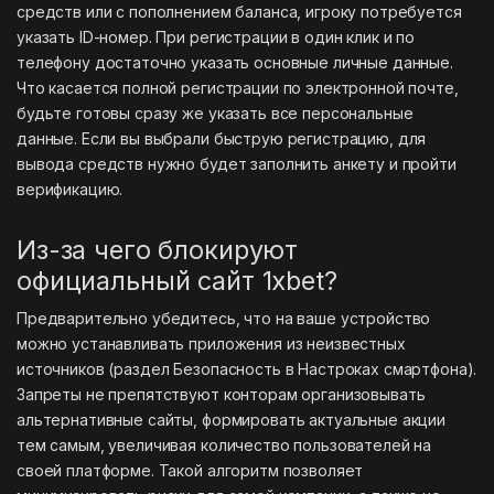
средств или с пополнением баланса, игроку потребуется
указать ID-номер. При регистрации в один клик и по
телефону достаточно указать основные личные данные.
Что касается полной регистрации по электронной почте,
будьте готовы сразу же указать все персональные
данные. Если вы выбрали быструю регистрацию, для
вывода средств нужно будет заполнить анкету и пройти
верификацию.
Из-за чего блокируют
официальный сайт 1xbet?
Предварительно убедитесь, что на ваше устройство
можно устанавливать приложения из неизвестных
источников (раздел Безопасность в Настроках смартфона).
Запреты не препятствуют конторам организовывать
альтернативные сайты, формировать актуальные акции
тем самым, увеличивая количество пользователей на
своей платформе. Такой алгоритм позволяет