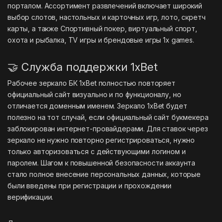
порталом. Ассортимент развлечений включает широкий
выбор слотов, настольных и карточных игр, лото, скретч
карты, а также Спортивный покер, виртуальный спорт,
охота и рыбалка, TV игры и брендовые игры 1x games.
🤝 Служба поддержки 1xBet
Рабочее зеркало БК 1xBet полностью повторяет
официальный сайт визуально и по функционалу, но
отличается доменным именем. Зеркало 1xBet будет
полезно на тот случай, если официальный сайт букмекера
заблокирован интернет-провайдерами. Для ставок через
зеркало не нужно повторно регистрироваться, нужно
только авторизоваться с действующими логином и
паролем. Шагом к повышенной безопасности аккаунта
стало полное внесение персональных данных, которые
были введены при регистрации и прохождении
верификации.