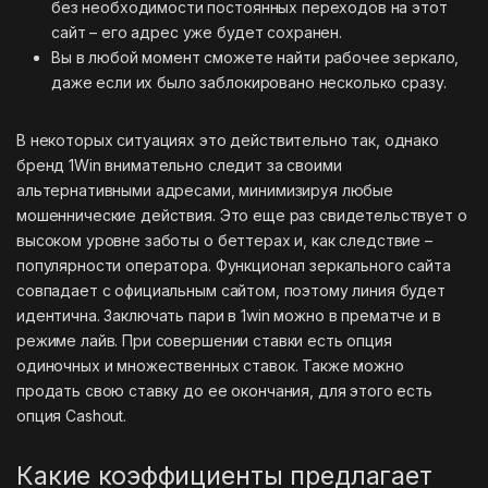
без необходимости постоянных переходов на этот
сайт – его адрес уже будет сохранен.
Вы в любой момент сможете найти рабочее зеркало,
даже если их было заблокировано несколько сразу.
В некоторых ситуациях это действительно так, однако
бренд 1Win внимательно следит за своими
альтернативными адресами, минимизируя любые
мошеннические действия. Это еще раз свидетельствует о
высоком уровне заботы о беттерах и, как следствие –
популярности оператора. Функционал зеркального сайта
совпадает с официальным сайтом, поэтому линия будет
идентична. Заключать пари в 1win можно в прематче и в
режиме лайв. При совершении ставки есть опция
одиночных и множественных ставок. Также можно
продать свою ставку до ее окончания, для этого есть
опция Cashout.
Какие коэффициенты предлагает