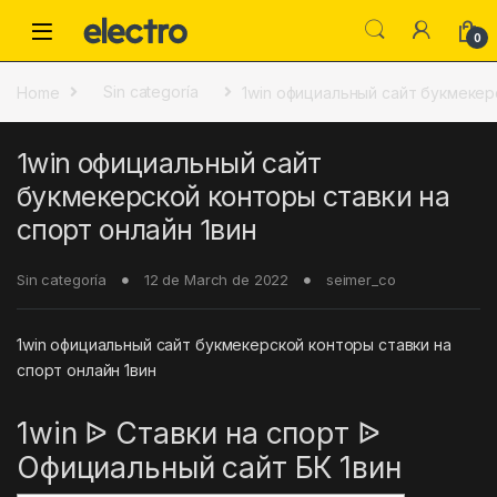
Skip to navigation
Skip to content
0
Home
Sin categoría
1win официальный сайт букмекер
1win официальный сайт
букмекерской конторы ставки на
спорт онлайн 1вин
Sin categoría
12 de March de 2022
seimer_co
1win официальный сайт букмекерской конторы ставки на
спорт онлайн 1вин
1win ᐉ Ставки на спорт ᐉ
Официальный сайт БК 1вин