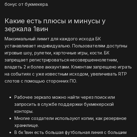
бонус от букмекера.
Какие есть плюсы и минусы у
зеркала 1вин
Максимальный лимит для каждого исхода БК
устанавливает индивидуально. Пользователям доступны
игровые шоу, рулетки, карточные игры, кости. БК
запрещает регистрироваться несовершеннолетним,
владеть 2 и более аккаунтами. Клиентам запрещено играть
на событиях с уже известным исходом, увеличивать RTP
слотов с помощью сторонних ПО.
Рабочее зеркало можно найти через поиск или
запросить в службе поддержки букмекерской
конторы.
Многие создатели используют копии, как резервное
хранилище.
В бк 1вин есть большая футбольная линия с большим