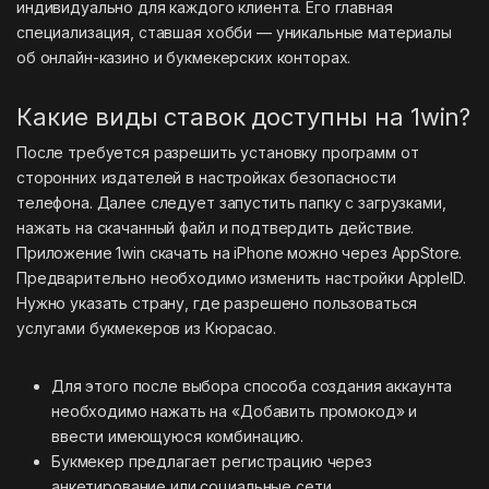
индивидуально для каждого клиента. Его главная
специализация, ставшая хобби — уникальные материалы
об онлайн-казино и букмекерских конторах.
Какие виды ставок доступны на 1win?
После требуется разрешить установку программ от
сторонних издателей в настройках безопасности
телефона. Далее следует запустить папку с загрузками,
нажать на скачанный файл и подтвердить действие.
Приложение 1win скачать на iPhone можно через AppStore.
Предварительно необходимо изменить настройки AppleID.
Нужно указать страну, где разрешено пользоваться
услугами букмекеров из Кюрасао.
Для этого после выбора способа создания аккаунта
необходимо нажать на «Добавить промокод» и
ввести имеющуюся комбинацию.
Букмекер предлагает регистрацию через
анкетирование или социальные сети.