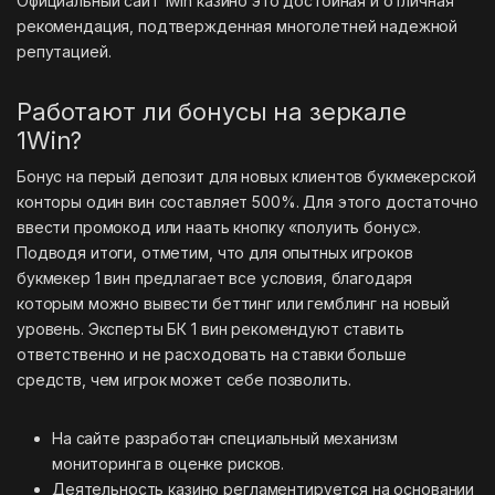
Официальный сайт 1win казино это достойная и отличная
рекомендация, подтвержденная многолетней надежной
репутацией.
Работают ли бонусы на зеркале
1Win?
Бонус на перый депозит для новых клиентов букмекерской
конторы один вин составляет 500%. Для этого достаточно
ввести промокод или наать кнопку «полуить бонус».
Подводя итоги, отметим, что для опытных игроков
букмекер 1 вин предлагает все условия, благодаря
которым можно вывести беттинг или гемблинг на новый
уровень. Эксперты БК 1 вин рекомендуют ставить
ответственно и не расходовать на ставки больше
средств, чем игрок может себе позволить.
На сайте разработан специальный механизм
мониторинга в оценке рисков.
Деятельность казино регламентируется на основании