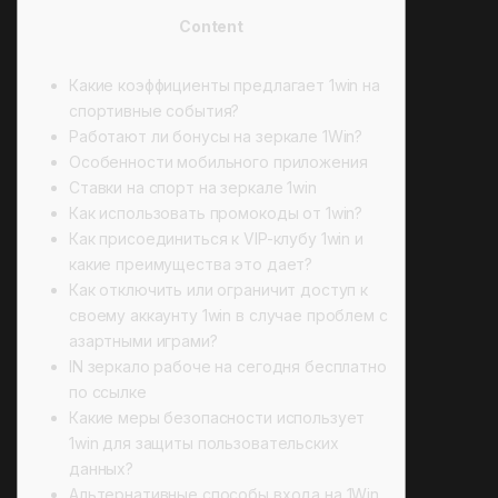
Content
Какие коэффициенты предлагает 1win на
спортивные события?
Работают ли бонусы на зеркале 1Win?
Особенности мобильного приложения
Ставки на спорт на зеркале 1win
Как использовать промокоды от 1win?
Как присоединиться к VIP-клубу 1win и
какие преимущества это дает?
Как отключить или ограничит доступ к
своему аккаунту 1win в случае проблем с
азартными играми?
IN зеркало рабоче на сегодня бесплатно
по ссылке
Какие меры безопасности использует
1win для защиты пользовательских
данных?
Альтернативные способы входа на 1Win