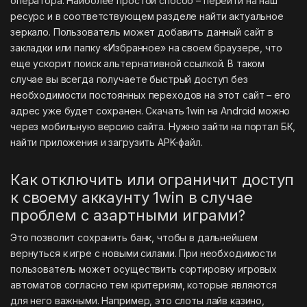
оператора. Наиболее простой способ – перейти на наш
ресурс и в соответствующем разделе найти актуальное
зеркало. Пользователь может добавить данный сайт в
закладки или папку «Избранное» на своем браузере, что
еще ускорит поиск альтернативной ссылкой. В таком
случае вы всегда получаете быстрый доступ без
необходимости постоянных переходов на этот сайт – его
адрес уже будет сохранен. Скачать 1win на Android можно
через мобильную версию сайта. Нужно зайти на портал БК,
найти приложения и загрузить APK-файл.
Как отключить или ограничит доступ
к своему аккаунту 1win в случае
проблем с азартными играми?
Это позволит сохранить банк, чтобы в дальнейшем
вернуться к игре с новыми силами. При необходимости
пользователь может осуществить сортировку игровых
автоматов согласно тем критериям, которые являются
для него важными. Например, это слоты лайв казино,