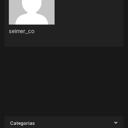
seimer_co
Post navigation
←
¿que Tipos Para Apuestas
Next Post
→
Hay Sobre 1xbet? Todos Mis
Datos 2023
Categorias