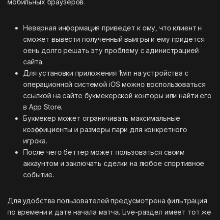
мобильных браузеров.
Неверная информация приведет к ому, что клиент н
сможет вывести полученный выигры и ему придется
оень долго решать эту проблему с адинистрацией
сайта.
Для установки приложения 1win на устройства с
операционной системой iOS можно воспользоваться
ссылкой на сайте букмекерской конторы или найти его
в App Store.
Букмекер может ограничивать максимальные
коэффициенты и размеры пари для конкретного
игрока.
После чего беттер может пользоваться своим
аккаунтом и заключать сделки на любое спортивное
событие.
Для удобства пользователей предусмотрена фильтрация
по времени и дате начала матча. Live-раздел имеет тот же