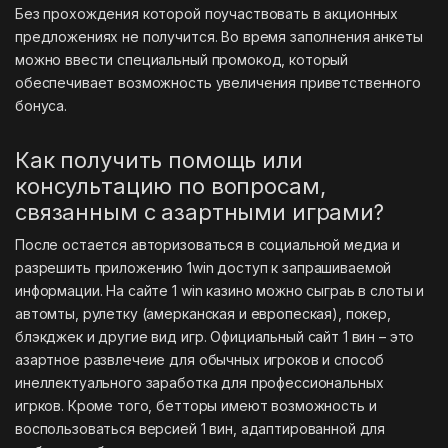
Без прохождения которой поучаствовать в акционных
предложениях не получится. Во время заполнения анкеты
можно ввести специальный промокод, который
обеспечивает возможность увеличения приветственного
бонуса.
Как получить помощь или
консультацию по вопросам,
связанным с азартными играми?
После остается авторизоваться в социальной медиа и
разрешить приложению 1win доступ к запрашиваемой
информации. На сайте 1 win казино можно сыграь в слоты и
автомты, рулетку (амерканская и европеская), покер,
блэкджек и другие вид игр. Официальный сайт 1 вин – это
азартное развлечеие для обычных игроков и способ
инеллектуального заработка для профессиональных
игрков. Кроме того, бетторы имеют возможность и
воспользоваться версией 1 вин, адаптированной для