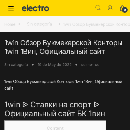
Skip to navigation
Skip to content
0
Home
Sin categoría
1win Обзор Букмекерской Контор
1win Обзор Букмекерской Конторы
1win 1Вин, Официальный сайт
Sin categoría
19 de May de 2022
seimer_co
1win Обзор Букмекерской Конторы 1win 1Вин, Официальный
сайт
1win ᐉ Ставки на спорт ᐉ
Официальный сайт БК 1вин
Content