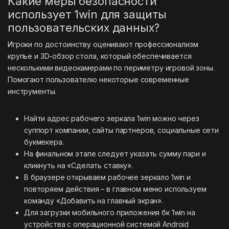
Какие меры безопасности
использует 1win для защиты
пользовательских данных?
Игроки по достоинству оценивают профессионализм
крупье и 3D-обзор стола, который обеспечивается
несколькими видеокамерами по периметру игровой зоны.
Помогают пользователю некоторые современные
инструменты.
Найти адрес рабочего зеркала 1win можно через
суппорт компании, сайты партнеров, социальные сети
букмекера.
На финальном этапе следует указать сумму пари и
кликнуть на «Сделать ставку».
В браузере открываем рабочее зеркало 1win и
повторяем действия – в главном меню используем
команду «Добавить на главный экран».
Для загрузки мобильного приложения бк 1win на
устройства с операционной системой Android