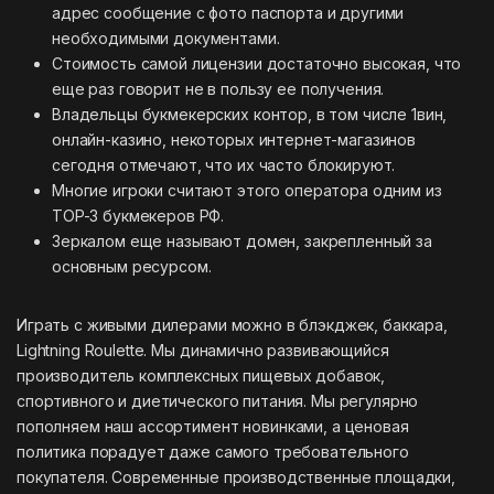
адрес сообщение с фото паспорта и другими
необходимыми документами.
Стоимость самой лицензии достаточно высокая, что
еще раз говорит не в пользу ее получения.
Владельцы букмекерских контор, в том числе 1вин,
онлайн-казино, некоторых интернет-магазинов
сегодня отмечают, что их часто блокируют.
Многие игроки считают этого оператора одним из
TOP-3 букмекеров РФ.
Зеркалом еще называют домен, закрепленный за
основным ресурсом.
Играть с живыми дилерами можно в блэкджек, баккара,
Lightning Roulette. Мы динамично развивающийся
производитель комплексных пищевых добавок,
спортивного и диетического питания. Мы регулярно
пополняем наш ассортимент новинками, а ценовая
политика порадует даже самого требовательного
покупателя. Современные производственные площадки,