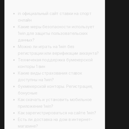
in официальный сайт ставки на спорт
онлайн
Какие меры безопасности использует
1win для защиты пользовательских
данных?
Можно ли играть на 1win без
регистрации или верификации аккаунта?
Техничекая поддержка бумекерской
конторы 1 вин
Какие виды страхования ставок
доступны на 1win?
букмекерской конторы. Регистрация,
бонусные
Как скачать и установить мобильное
приложение 1win?
Как зарегистрироваться на сайте 1win?
Есть ли доставка на дом в интернет-
магазине?