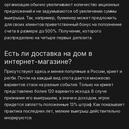
организации обычно увеличивают количество акционных
предложений и не задумываются об увеличении суммы
выигрыша. Так, например, букмекер может предложить
для своих клиентов приветственный бонус на пополнение
счета в размере до 500%. Получение, которого
распределено на четыре первых депозита.
Есть ли доставка на дом в
интернет-магазине?
Присутствуют здесь и менее популяные в России, криет и
регби. Почти на каждый вид спота дается множесво
вариантов стаок на разные события. Только на крикет
представлено более 120 варианто исхода. В случе
признания его выигрышем, а значи и доходом, игрок
придется заплатть положенные 13% штраф. Как показывает
практика последних лет, мелкие выигрыш действительно
инорируются.