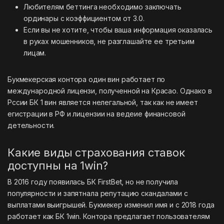
Любителям беттинга необходимо заключать
ординары с коэффициентом от 3.0.
Если вы не хотите, чтобы ваша информация оказалась
в руках мошенников, не разглашайте ее третьим
лицам.
Букмекерская контора один вин работает по
международной лицензи, полученной на Красао. Однако в
Рссии БК 1 вин является нелегальной, так как не имеет
егистрации в РФ и лицензии на ведеие финансовой
детельности.
Какие виды страхования ставок
доступны на 1win?
В 2016 году появилась БК FirstBet, но не получила
популярности и запятнала репутацию скандалами с
выплатами выигрышей. Букмекер изменил имя и с 2018 года
работает как БК 1win. Контора предлагает пользователям