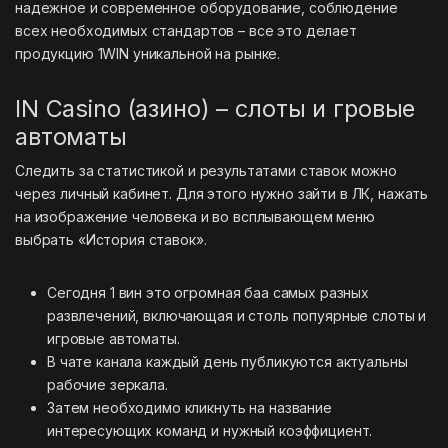
надежное и современное оборудование, соблюдение
всех необходимых стандартов – все это делает
продукцию 1WIN уникальной на рынке.
IN Casino (азино) – слоты и гровые
автоматы
Следить за статистикой и результатами ставок можно
через личный кабинет. Для этого нужно зайти в ЛК, нажать
на изображение человека и во всплывающем меню
выбрать «История ставок».
Сегодня 1 вин это огромная баа самых разных
развлечений, включающая и столь попуярные слоты и
игровые автоматы.
В чате канала каждый день публикуются актуальны
рабочие зеркала.
Затем необходимо кликнуть на название
интересующих команд и нужный коэффициент.