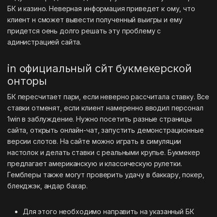
БК и казино. Неверная информация приведет к ому, что
клиент н сможет вывести полученный выигры и ему
придется оень долго решать эту проблему с
адинистрацией сайта.
in официальный сйт букмекерской
онторы
БК пересчитает пари, если неверно рассчитала ставку. Все
ставки отменят, если клиент намеренно вводил персонал
1win в заблуждение. Нужно посетить разные страницы
сайта, открыть онлайн-чат, запустить демонстрационные
версии слотов. На сайте можно играть в симуляции
настолок и делать ставки с реальными крупье. Букмекер
предлагает американскую и классическую рулетки.
Гемблеры также могут проверить удачу в баккару, покер,
блекджэк, андар бахар.
Для этого необходимо направить на указанный БК