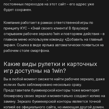
постоянных переходов на этот сайт – его адрес уже
будет сохранен.
Компания работает в рамках ответственной игры по
принципу KYC – «Знай своего клиента! В браузере
открываем рабочее зеркало 1win и повторяем действия – в
главном меню используем команду «Добавить на главный
экран». Ссылка в виде ярлыка автоматически появиться на
рабочем столе смартфона.
Какие виды рулетки и карточных
игр доступны на 1win?
Вы в любой момент сможете найти рабочее зеркало, даже
если их было заблокировано несколько сразу.
Представители букмекерской конторы тоже мониторят
блокировку своих зеркал и моментально создают копию на
замену. Зеркало букмекерской конторы является точной
копией ее официального сайта, но имеющая другой домен.