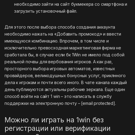
необходимо зайти на сайт букмекера со смартфона и
загрузить установочный файл.
Для этого после выбора способа создания аккаунта
необходимо нажать на «Добавить промокод» и ввести
имеющуюся комбинацию. Впрочем, в том числе и
исключительно превосходная маркетинговая фирма не
сработала бы, в случае если бк 1Win не имело под собой
реальной почвы для вербования игроков. А как раз,
просторного выбора игровых автоматов, известных
провайдеров, великодушных бонусных услуг, приклнного
дела к игрокам и почти всего иного. В чате канала каждый
день публикуются актуальны рабочие зеркала. Еще один
способ войти на сайт 1 win – это написать в службу
поддержки на электронную почту – [email protected].
Можно ли играть на 1win без
регистрации или верификации