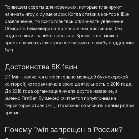
Приведем советы для новеньких, которые планируют
начинать игру с букмекером. Когда ставки в конторе 1Вин
развлечение, то приготовьтесь оплачивать увлечение.
Обыграть букмекера на долгосрочной дистанции, без
подготовки и знаний не реально. Кроме того, можно
просто написать электронное письмо в службу поддержки
1win
.
Достоинства БК 1вин
БК 1win – является относительно молодой букмекерской
конторой, которая начала свою деятельность с 2016 года.
До 2018 года организация имела другое название, а
именно FirstBet. Букмекер считается популярным на
территории стран СНГ, что можно объяснить целым рядом
причин.
Почему 1win запрещен в России?