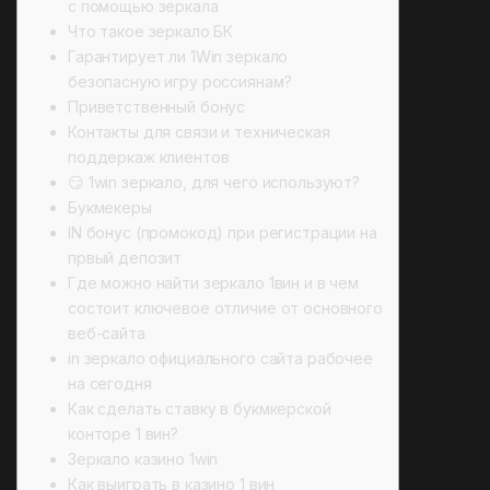
с помощью зеркала
Что такое зеркало БК
Гарантирует ли 1Win зеркало
безопасную игру россиянам?
Приветственный бонус
Контакты для связи и техническая
поддеркаж клиентов
😏 1win зеркало, для чего используют?
Букмекеры
IN бонус (промокод) при регистрации на
првый депозит
Где можно найти зеркало 1вин и в чем
состоит ключевое отличие от основного
веб-сайта
in зеркало официального сайта рабочее
на сегодня
Как сделать ставку в букмкерской
конторе 1 вин?
Зеркало казино 1win
Как выиграть в казино 1 вин