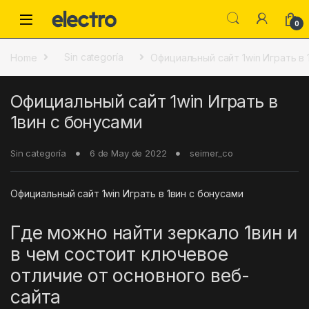
Skip to navigation
Skip to content
0
Home
Sin categoría
Официальный сайт 1win Играть в 
Официальный сайт 1win Играть в
1вин с бонусами
Sin categoría
6 de May de 2022
seimer_co
Официальный сайт 1win Играть в 1вин с бонусами
Где можно найти зеркало 1вин и
в чем состоит ключевое
отличие от основного веб-
сайта