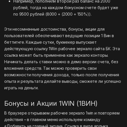
Например, пополнили второй раз баланс на 2000
рублей, тогда на каждом бонусном счете будет уже
по 9500 рублей (8000 + (2000 + 150%)).
Эти несомненные достоинства, бонусы, акции для
пользователей обеспечивают ведущие позиции 1 Вин в
беттигнге. Каждые сутки, букмекер выпускает
действующую ссылку 1Win рабочее зеркало сайта БК. Эта
ссылка может быть применена как зеркало конторы.
Начинать делать ставки можно в демо версии счета, без
вложения средств. Так можно проверить свои
возможности получения дохода, только после получения
опыта и результата делайте выводы, сможете ли успешно
играть на деньги.
Бонусы и Акции 1WIN (1ВИН)
В браузере открываем рабочее зеркало 1win и повторяем
действия – в главном меню используем команду
«Добавить на главный экран». Ссылка в виде ярлыка