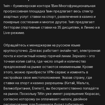
1win – букмекерская контора 1Вин Многофункциональная
прогрессивная площадка 1вин предлагает весь спектр
азартных услуг: ставки на спорт, развлечения в казино и
покерные состязания и многое другое. 1win предлагает
бетторам спортивные ставки на 35 дисциплин, в Линию и в
Live-режиме.
Обращайтесь к менеджерам на русском языке
круглосуточно. Для вас работает онлайн-чат, электронная
почта и контактный номер горячей линии. Зеркало – это
точная копия сайта, где число опций и количество
предложений на рынке остаются неизменными. Кроме
этого, можно приобрести VPN-сервис и изменять в
настройках свое местоположение. Указав страну, где
ставки на спорт и казино разрешены (Китай, Мальта,
Великобритания, Египет), вы беспрепятственно попадёте
на рынок. Поскольку 1Win уже имеет разрешение Кюрасао,
согласно которому он оплачивает налоги, двойное
регулирование для букмекера будет губительно.