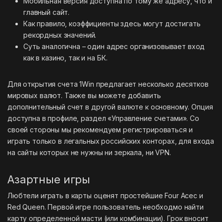
Мобильная версия доступна по тому же адресу, что и
главный сайт.
Как правило, коэффициенты здесь могут достигать
рекордных значений.
Суть аналогична – один адрес организовывает вход
как в казино, так и на БК.
Для открытия счета 1Win предлагает несколько десятков
мировых валют. Также вы можете добавить
дополнительный счет в другой валюте к основному. Опция
доступна в профиле, раздел «Управление счетами». Со
своей стороны мы рекомендуем регистрироваться и
играть только в легальных российских конторах, для входа
на сайты которых не нужны ни зеркала, ни VPN.
Азартные игры
Любтели играть в карты оценят простейшие Four Acec и
Red Queen. Первой игре пользователь необходмо найти
карту определенной масти (или комбинации). Грок вносит