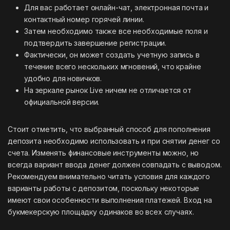
Для вас работает онлайн-чат, электронная почта и
контактный номер горячей линии.
Затем необходимо также все необходимые поля и
подтвердить завершение регистрации.
Фактически, он может создать учетную запись в
течение всего нескольких мгновений, что крайне
удобно для новичков.
На зеркале рынок Live ничем не отличается от
официальной версии.
Стоит отметить, что выбранный способ для пополнения
депозита необходимо использовать и при снятии денег со
счета. Изменять финансовые инструменты можно, но
всегда вариант ввода денег должен совпадать с выводом.
Рекомендуем внимательно читать условия для каждого
варианты работы с депозитом, поскольку некоторые
имеют свои особенности выполнения платежей. Вход на
букмекерскую площадку одинаков во всех случаях.