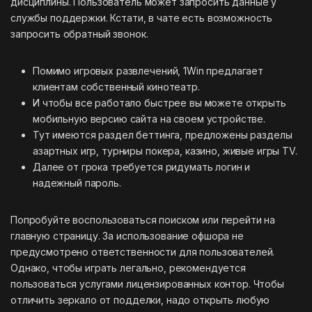
дисциплины. Пользователь может запросить данные у
службы поддержки. Кстати, в чате есть возможность
запросить обратный звонок.
Помимо игровых развлечений, 1Win предлагает
клиентам собственный кинотеатр.
И чтобы все работало быстрее вы можете открыть
мобильную версию сайта на своем устройстве.
Тут имеются раздел беттинга, предложены разделы
азартных игр, турниры покера, казино, живые игры TV.
Далее от грока требуется ридумать логин и
надежный пароль.
Попробуйте воспользоваться поиском или перейти на
главную страницу. За использование офшора не
предусмотрено ответственности для пользователей.
Однако, чтобы играть легально, рекомендуется
пользоваться услугами лицензированных контор. Чтобы
отличить зеркало от подделки, надо открыть любую