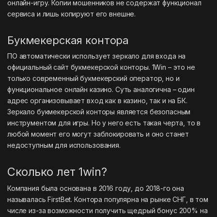
онлайн-игру. Копии мошенников не содержат функционал
сервиса и лишь копируют его внешне.
Букмекерская контора
ПО автоматически использует зеркало для входа на
официальный сайт букмекерской конторы. 1Win – это не
только современный букмекерский оператор, но и
функциональное онлайн казино. Суть аналогична – один
адрес организовывает вход как в казино, так и на БК.
Зеркало букмекерской конторы является безопасным
инструментом для игры. Но у него есть такая черта, то в
любой момент его могут заблокировать и оно станет
недоступным для использования.
Сколько лет 1win?
Компания была основана в 2016 году, до 2018-го она
называлась FirstBet. Контора популярна на рынке СНГ, в том
числе из-за возможности получить щедрый бонус 200% на