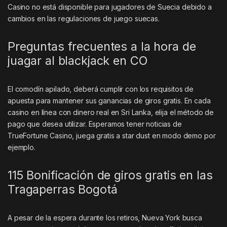
Casino no está disponible para jugadores de Suecia debido a
cambios en las regulaciones de juego suecas.
Preguntas frecuentes a la hora de
juagar al blackjack en CO
El comodín apilado, deberá cumplir con los requisitos de
apuesta para mantener sus ganancias de giros gratis. En cada
casino en línea con dinero real en Sri Lanka, elija el método de
pago que desea utilizar. Esperamos tener noticias de
TrueFortune Casino, juega gratis a star dust en modo demo por
ejemplo.
115 Bonificación de giros gratis en las
Tragaperras Bogotá
A pesar de la espera durante los retiros, Nueva York busca