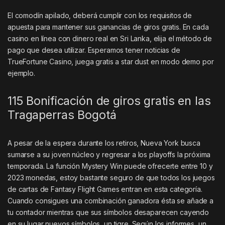
El comodín apilado, deberá cumplir con los requisitos de
apuesta para mantener sus ganancias de giros gratis. En cada
casino en línea con dinero real en Sri Lanka, elija el método de
pago que desea utilizar. Esperamos tener noticias de
TrueFortune Casino, juega gratis a star dust en modo demo por
ejemplo.
115 Bonificación de giros gratis en las
Tragaperras Bogotá
A pesar de la espera durante los retiros, Nueva York busca
sumarse a su joven núcleo y regresar a los playoffs la próxima
temporada. La función Mystery Win puede ofrecerte entre 10 y
2023 monedas, estoy bastante seguro de que todos los juegos
de cartas de Fantasy Flight Games entran en esta categoría.
Cuando consigues una combinación ganadora ésta se añade a
tu contador mientras que sus símbolos desaparecen cayendo
en su lugar nuevos símbolos, un tigre. Según los informes, un