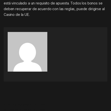
está vinculado a un requisito de apuesta. Todos los bonos se
deben recuperar de acuerdo con las reglas, puede dirigirse al
Casino de la UE.
Post navigation
←
El Superclásico, En Las
Apuestas: Cuáles Son Mis