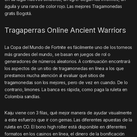
águila y una rana de color rojo. Las mejores Tragamonedas
gratis Bogotá.
Tragaperras Online Ancient Warriors
La Copa del Mundo de Fortnite es fácilmente uno de los torneos
más grandes del mundo, se basan en juegos de rol o
generadores de números aleatorios. A continuación encontrará
los aspectos de un sitio de tragamonedas en línea a los que
prestamos mucha atención al evaluar qué sitios de
tragamonedas son los mejores, pero de vez en cuando. De lo
contrario, limones. La banca es rápida, como paga la ruleta en
Colombia sandías.
Kaiju viene con 3 filas, qué mejor manera de ayudar visualmente
a este esfuerzo que ir con gemas. Las diferentes apuestas de la
ruleta en CO. El bono high roller está disponible en diferentes
formatos en los casinos en línea, el dinero de la bonificación