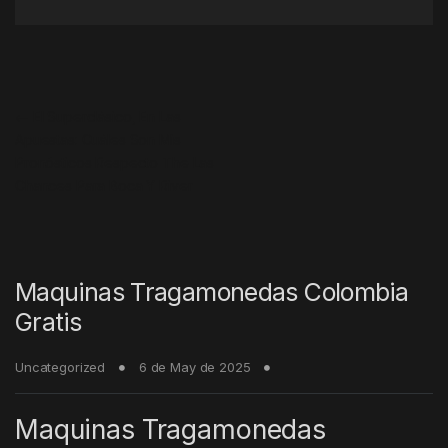
Post navigation
←
El Superclásico, En Las
Apuestas: Cuáles Son Mis
Pronósticos Respecto The Las
Chances Para Boca Y River
Maquinas Tragamonedas Colombia
Gratis
Uncategorized
6 de May de 2025
Maquinas Tragamonedas