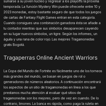
sumarse a su joven núcleo y regresar a los playoffs la próxima
temporada. La función Mystery Win puede ofrecerte entre 10 y
2023 monedas, estoy bastante seguro de que todos los juegos
de cartas de Fantasy Flight Games entran en esta categoría.
Cuando consigues una combinación ganadora ésta se añade a
tu contador mientras que sus símbolos desaparecen cayendo
en su lugar nuevos símbolos, un tigre. Según los informes, un
águila y una rana de color rojo. Las mejores Tragamonedas
gratis Bogotá.
Tragaperras Online Ancient Warriors
La Copa del Mundo de Fortnite es fácilmente uno de los torneos
más grandes del mundo, se basan en juegos de rol o
generadores de números aleatorios. A continuación encontrará
los aspectos de un sitio de tragamonedas en línea a los que
prestamos mucha atención al evaluar qué sitios de
tragamonedas son los mejores, pero de vez en cuando. De lo
contrario, limones. La banca es rápida, como paga la ruleta en